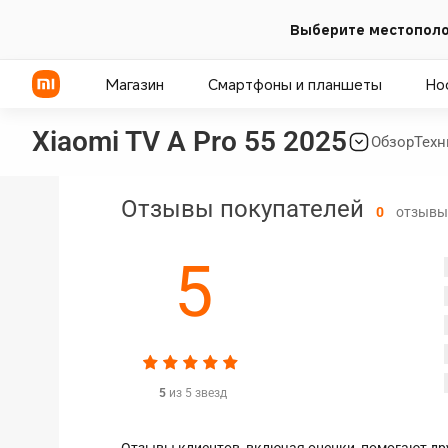
Выберите местополо
Магазин
Смартфоны и планшеты
Но
Xiaomi TV A Pro 55 2025
Обзор
Техн
Серия POCO
Телевизоры
Пауэрбанки
Отзывы покупателей
0
отзывы
Серия Xiaomi
ТВ-бокс
Адаптеры питания
5
Серия REDMI
Саундбары
Беспроводная зарядка
Проекторы
Умные колонки
Микрофоны
5
из 5 звезд
Холодильники