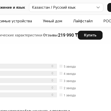
Казахстан / Русский язык
жение и язык
симые устройства
Умный дом
Лайфстайл
PO
219 990 ₸
ические характеристики
Отзывы
Купить
0
5
звезда
0
4
звезда
0
3
звезда
0
2
звезда
0
1
звезда