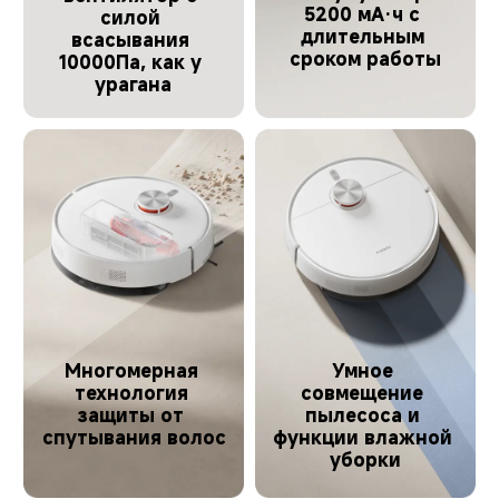
5200 мА·ч с 
силой 
длительным 
всасывания 
сроком работы
10000Па, как у 
урагана
Многомерная 
Умное 
технология 
совмещение 
защиты от 
пылесоса и 
спутывания волос
функции влажной 
уборки