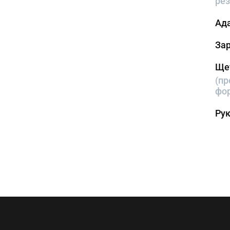
рез
Ада
Зар
Щет
(пр
фо
Рук