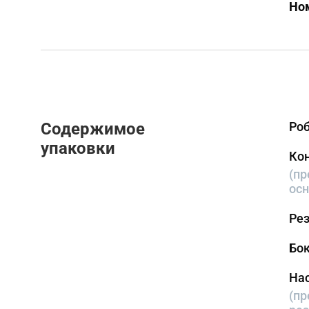
Но
Содержимое 
Роб
упаковки
Кон
(пр
осн
Рез
Бок
Нас
(пр