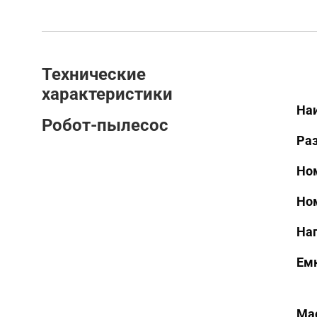
Технические 
характеристики
На
Робот-пылесос
Ра
Но
Но
На
Ем
Мас