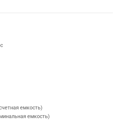
ос
асчетная емкость)
оминальная емкость)