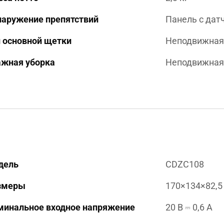
наружение препятствий
Панель с дат
 основной щетки
Неподвижная
ажная уборка
Неподвижная
дель
CDZC108
змеры
170×134×82,5
минальное входное напряжение
20 В ⎓ 0,6 A