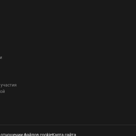
и
 участия
той
 отношении файлов cookie
Карта сайта