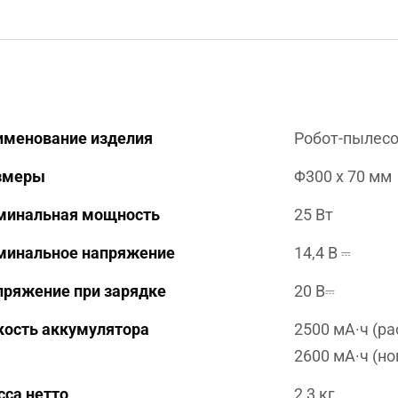
именование изделия
Робот-пылес
змеры
Φ300 x 70 мм
минальная мощность
25 Вт
минальное напряжение
14,4 В ⎓
пряжение при зарядке
20 В⎓
кость аккумулятора
2500 мА·ч (р
2600 мА·ч (н
са нетто
2,3 кг