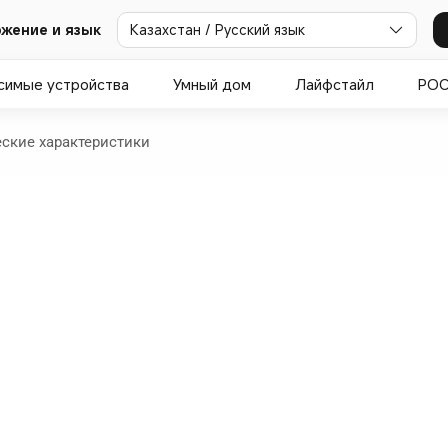
жение и язык
Казахстан / Русский язык
симые устройства
Умный дом
Лайфстайл
PO
еские характеристики