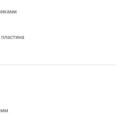
чиками
 пластина
 мм