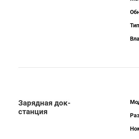
Об
Тип
Вл
Зарядная док-
Мо
станция
Ра
Но