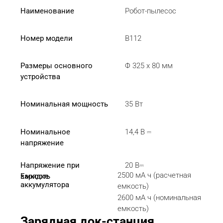
Наименование
Робот-пылесос
Номер модели
B112
Размеры основного 
Φ 325 x 80 мм
устройства
Номинальная мощность
35 Вт
Номинальное 
14,4 В ⎓
напряжение
Напряжение при 
20 В⎓
2500 мА ч (расчетная 
зарядке
Емкость 
аккумулятора
емкость)
2600 мА ч (номинальная 
емкость)
Зарядная док-станция