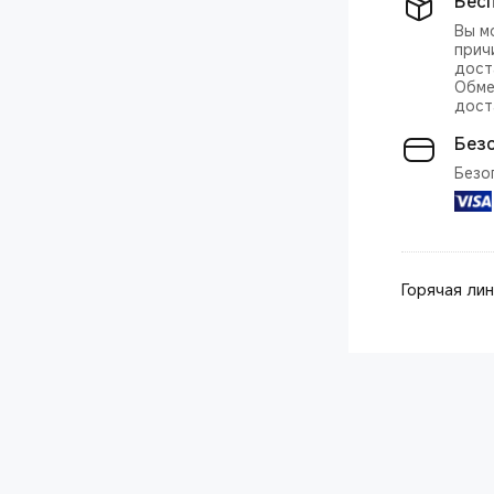
Бес
Вы м
прич
дост
Обме
дост
Без
Безо
Горячая ли