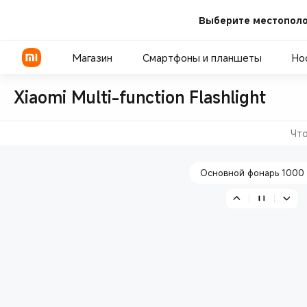
Выберите местополо
Многофункциональный боков
Магазин
Смартфоны и планшеты
Но
Xiaomi Multi-function Flashlight
Выдвижной аварийный м
Что
Серия POCO
Телевизоры
Пауэрбанки
Серия Xiaomi
ТВ-бокс
Адаптеры питания
Основной фонарь 1000
Серия REDMI
Саундбары
Беспроводная зарядка
Проекторы
Умные колонки
Микрофоны
Холодильники