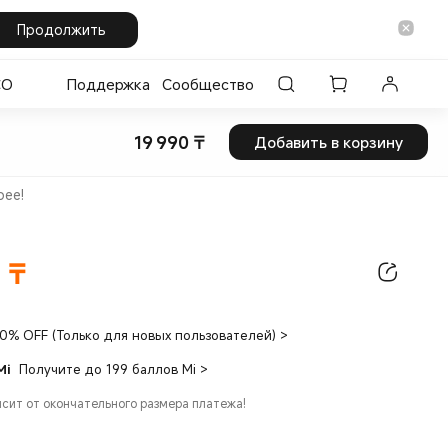
Продолжить
CO
Поддержка
Сообщество
19 990
₸
Добавить в корзину
Current Price ₸19990
рее!
0
₸
ice ₸19990.00
10% OFF (Только для новых пользователей)
>
Mi
Получите до 199 баллов Mi
>
исит от окончательного размера платежа!