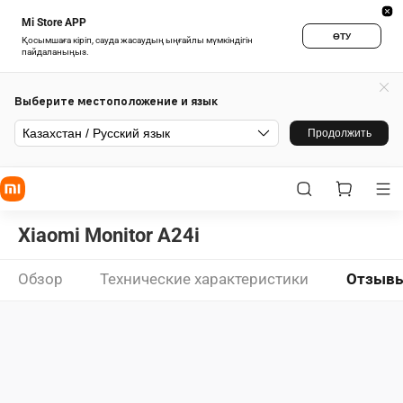
Mi Store APP
ӨТУ
Қосымшаға кіріп, сауда жасаудың ыңғайлы мүмкіндігін
пайдаланыңыз.
Выберите местоположение и язык
Казахстан / Русский язык
Продолжить
Xiaomi Monitor A24i
Обзор
Технические характеристики
Отзыв