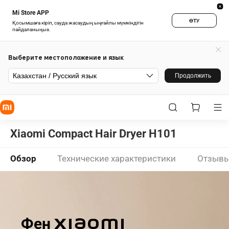
Mi Store APP
ӨТУ
Қосымшаға кіріп, сауда жасаудың ыңғайлы мүмкіндігін
пайдаланыңыз.
Выберите местоположение и язык
Казахстан / Русский язык
Продолжить
Xiaomi Compact Hair Dryer H101
Обзор
Технические характеристики
Отзыв
Фен Xiaomi
