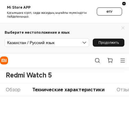
Mi Store APP
ӨТУ
Қосымшаға кіріп, сауда жасаудың ыңғайлы мүмкіндігін
пайдаланыңыз.
Выберите местоположение и язык
Казахстан / Русский язык
Продолжить
Redmi Watch 5
Обзор
Технические характеристики
Отзы