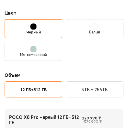
Цвет
Черный
Белый
Мятно-зелёный
Объем
12 ГБ+512 ГБ
8 ГБ + 256 ГБ
POCO X8 Pro Черный 12 ГБ+512
Current Price
229 990
₸
Рекомендован
329 990 ₸
ГБ