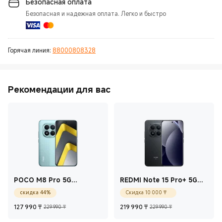
Безопасная оплата
Безопасная и надежная оплата. Легко и быстро
Горячая линия:
88000808328
Рекомендации для вас
POCO M8 Pro 5G
REDMI Note 15 Pro+ 5G
Зелёный 12 ГБ+512 ГБ
Черный 8 ГБ + 256 ГБ
Current Price ₸10 00
скидка 44%
Скидка
10 000
₸
Current Price ₸127 990
Рекомендованная цена 229 990 ₸
Current Price ₸21
Рекомендова
127 990
₸
219 990
₸
229 990 ₸
229 990 ₸