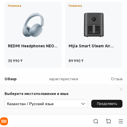
Новинка
Новинка
REDMI Headphones NEO
Mijia Smart Steam Air
Туманно-синий
Fryer 7L
Current Price ₸35 990
Current Price ₸89 
35 990
₸
89 990
₸
Обзор
характеристики
Отзыв