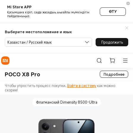
Mi Store APP
ӨТУ
Қосымшаға кіріп, сауда жасаудың ыңғайлы мүмкіндігін
пайдаланыңыз.
Выберите местоположение и язык
Казахстан / Русский язык
Продолжить
POCO X8 Pro
Подробнее
Чтобы упростить процесс покупки,
Войти в систему
как можно
скорее!
Флагманский Dimensity 8500-Ultra