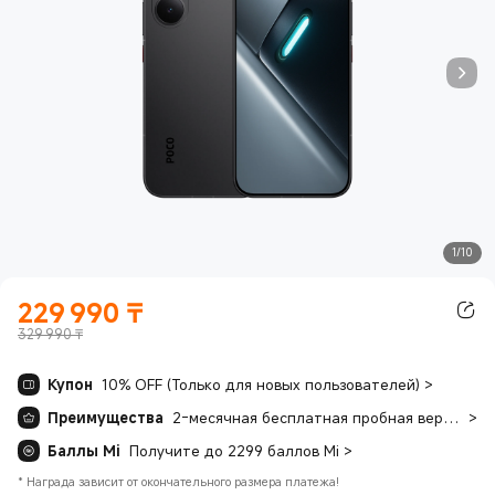
1/10
229 990
₸
Current Price ₸229990.00
329 990 ₸
Купон
10% OFF (Только для новых пользователей)
>
Преимущества
2-месячная бесплатная пробная версия YouTube Premium
>
Баллы Mi
Получите до 2299 баллов Mi
>
*
Награда зависит от окончательного размера платежа!