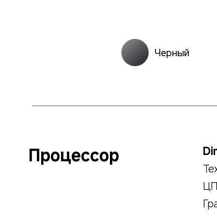
Черный
Процессор
Di
Те
ЦП
Гр