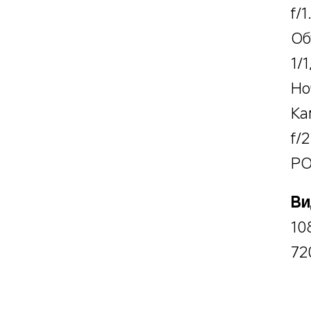
f/1
Об
1/1
Но
Ка
f/2
PO
Ви
10
72