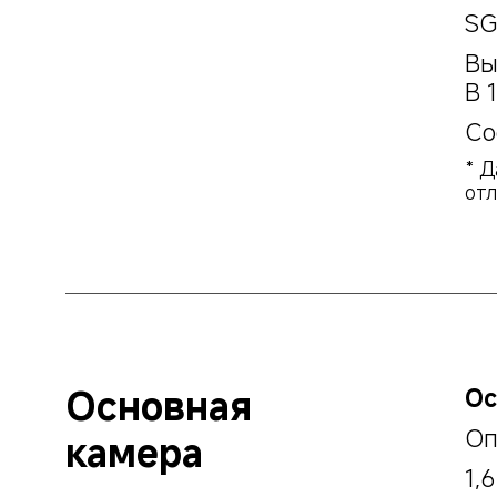
SG
Вы
В 
Со
* Д
отл
Основная 
Ос
Оп
камера
1,6