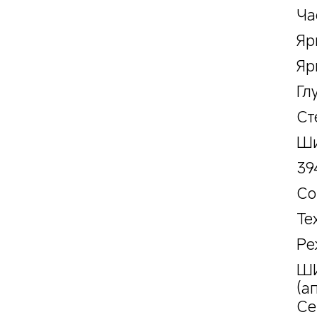
Ча
Яр
Яр
Гл
Ст
Ши
39
Co
Те
Ре
ШИ
(а
Се