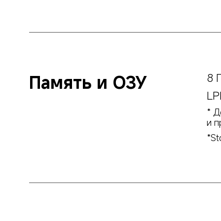
Память и ОЗУ
8 
LP
* Д
и п
*St