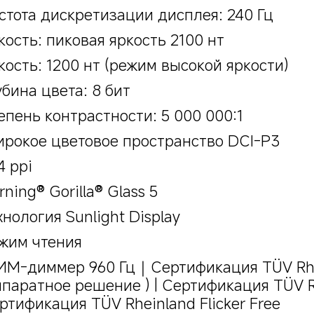
стота дискретизации дисплея: 240 Гц
кость: пиковая яркость 2100 нт
кость: 1200 нт (режим высокой яркости)
убина цвета: 8 бит
епень контрастности: 5 000 000:1
рокое цветовое пространство DCI-P3
4 ppi
rning® Gorilla® Glass 5
хнология Sunlight Display
жим чтения
М-диммер 960 Гц｜Сертификация TÜV Rhein
ппаратное решение ) | Сертификация TÜV Rhe
ртификация TÜV Rheinland Flicker Free