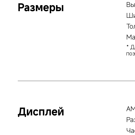
Размеры
Вы
Ши
То
Ма
* Д
поэ
Дисплей
AM
Ра
Ча