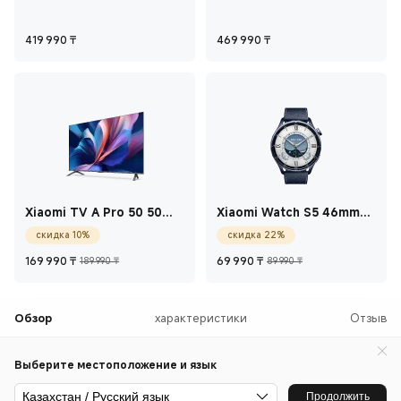
дюймов
12 ГБ+512 ГБ
Current Price ₸419 990
Current Price ₸46
419 990
₸
469 990
₸
Xiaomi TV A Pro 50 50
Xiaomi Watch S5 46mm
дюймов
Керамический синий
скидка 10%
скидка 22%
Current Price ₸169 990
Рекомендованная цена 189 990 ₸
Current Price ₸69 
Рекомендован
169 990
₸
69 990
₸
189 990 ₸
89 990 ₸
Обзор
характеристики
Отзыв