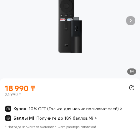
1/4
18 990
₸
Current Price ₸18990.00
23 990 ₸
Купон
10% OFF (Только для новых пользователей)
>
Баллы Mi
Получите до 189 баллов Mi
>
*
Награда зависит от окончательного размера платежа!