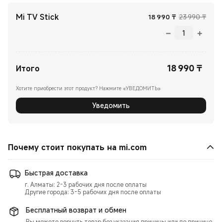
Mi TV Stick
Current Price
Реко
18 990
₸
23 990 ₸
18 990
₸
Current Price ₸18990.00
Итого
Хотите приобрести этот продукт? Нажмите «УВЕДОМИТЬ»
Уведомить
Почему стоит покупать на mi.com
Быстрая доставка
г. Алматы: 2-3 рабочих дня после оплаты
Другие города: 3-5 рабочих дня после оплаты
Бесплатный возврат и обмен
Вы можете вернуть товар без указания причины или по причине