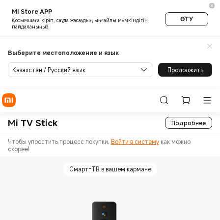
Mi Store APP
ӨТУ
Қосымшаға кіріп, сауда жасаудың ыңғайлы мүмкіндігін
пайдаланыңыз.
Выберите местоположение и язык
Казахстан / Русский язык
Продолжить
Mi TV Stick
Подробнее
Чтобы упростить процесс покупки,
Войти в систему
как можно
скорее!
Смарт-ТВ в вашем кармане