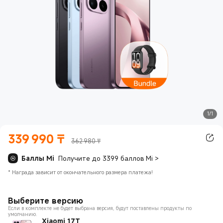
1/1
339 990
₸
Current Price ₸339990
362 980 ₸
Баллы Mi
Получите до 3399 баллов Mi
>
*
Награда зависит от окончательного размера платежа!
Выберите версию
Если в комплекте не будет выбрана версия, будут поставлены продукты по
умолчанию.
Xiaomi 17T