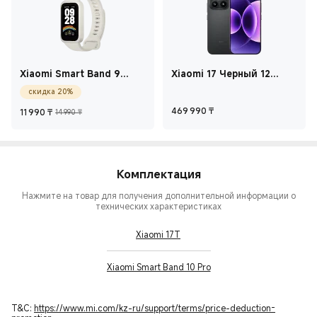
Xiaomi Smart Band 9
Xiaomi 17 Черный 12
Active Белый
ГБ+512 ГБ
скидка 20%
Current Price ₸11 990
Рекомендованная цена 14 990 ₸
Current Price ₸46
469 990
₸
11 990
₸
14 990 ₸
Комплектация
Нажмите на товар для получения дополнительной информации о
технических характеристиках
Xiaomi 17T
Xiaomi Smart Band 10 Pro
T&C:
https://www.mi.com/kz-ru/support/terms/price-deduction-