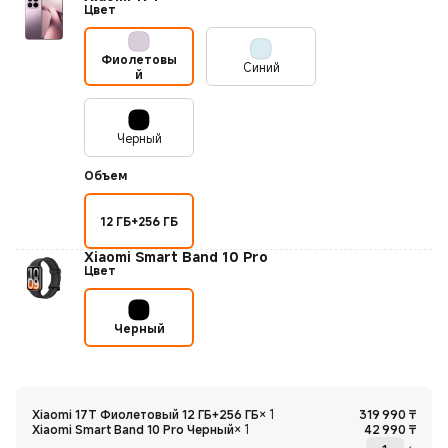
Цвет
Фиолетовы
Синий
й
Черный
Объем
12 ГБ+256 ГБ
Xiaomi Smart Band 10 Pro
Цвет
Черный
Curre
Xiaomi 17T Фиолетовый 12 ГБ+256 ГБ
×
1
319 990
₸
Curre
Xiaomi Smart Band 10 Pro Черный
×
1
42 990
₸