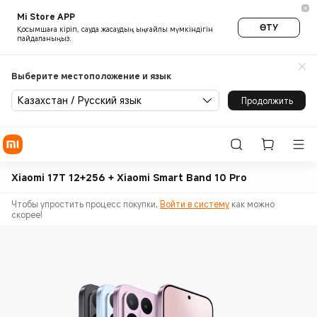
Mi Store APP
ӨТУ
Қосымшаға кіріп, сауда жасаудың ыңғайлы мүмкіндігін
пайдаланыңыз.
Выберите местоположение и язык
Казахстан / Русский язык
Продолжить
Xiaomi 17T 12+256 + Xiaomi Smart Band 10 Pro
Чтобы упростить процесс покупки,
Войти в систему
как можно
скорее!