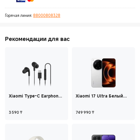
Горячая линия:
88000808328
Рекомендации для вас
Xiaomi Type-C Earphones
Xiaomi 17 Ultra Белый
Черный
16GB+1TB
Current Price ₸3 590
Current Price ₸74
3 590
₸
749 990
₸