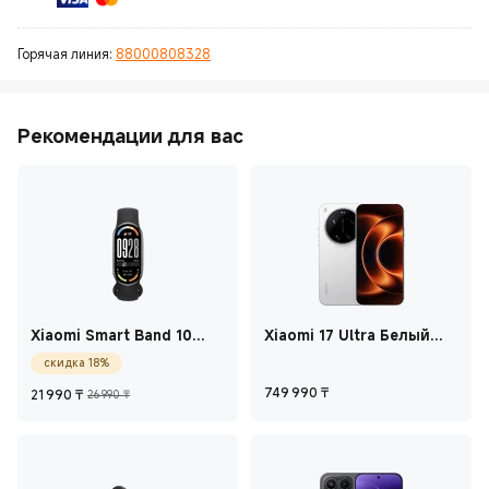
Горячая линия:
88000808328
Рекомендации для вас
Xiaomi Smart Band 10
Xiaomi 17 Ultra Белый
Полуночный чёрный
16GB+1TB
скидка 18%
Current Price ₸21 990
Рекомендованная цена 26 990 ₸
Current Price ₸74
749 990
₸
21 990
₸
26 990 ₸