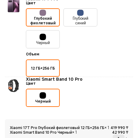
Цвет
Глубокий
Глубокий
фиолетовый
синий
Черный
Объем
12 ГБ+256 ГБ
Xiaomi Smart Band 10 Pro
Цвет
Черный
Curre
Xiaomi 17T Pro Глубокий фиолетовый 12 ГБ+256 ГБ
×
1
419 990
₸
Curre
Xiaomi Smart Band 10 Pro Черный
×
1
42 990
₸