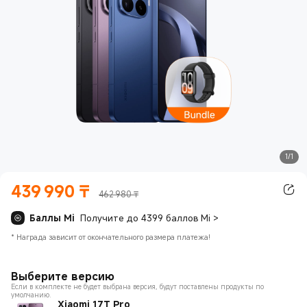
1/1
439 990
₸
Current Price ₸439990
462 980 ₸
Баллы Mi
Получите до 4399 баллов Mi
>
*
Награда зависит от окончательного размера платежа!
Выберите версию
Если в комплекте не будет выбрана версия, будут поставлены продукты по
умолчанию.
Xiaomi 17T Pro