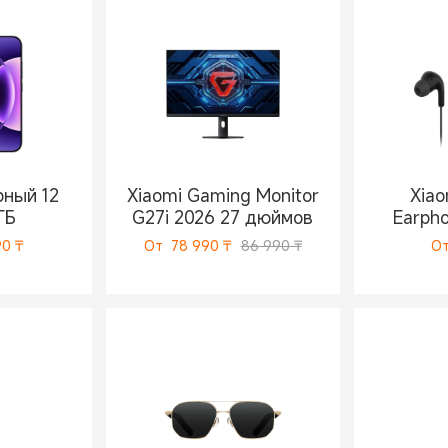
рный 12
Xiaomi Gaming Monitor
Xiao
ГБ
G27i 2026 27 дюймов
Earph
90
₸
От
78 990
₸
86 990 ₸
О