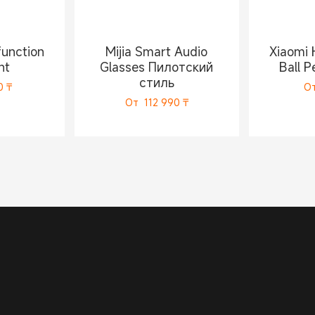
function
Mijia Smart Audio
Xiaomi 
ht
Glasses Пилотский
Ball P
стиль
0
₸
О
От
112 990
₸