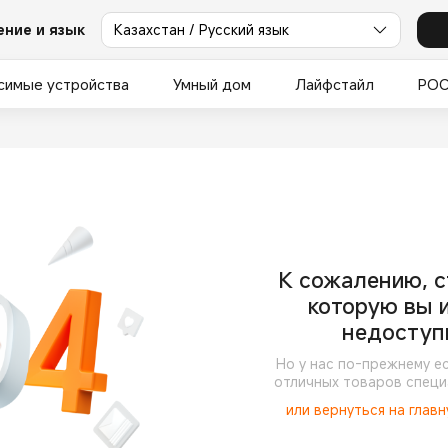
ние и язык
Казахстан / Русский язык
симые устройства
Умный дом
Лайфстайл
PO
К сожалению, с
которую вы 
недоступ
Но у нас по-прежнему е
отличных товаров специ
или вернуться на глав