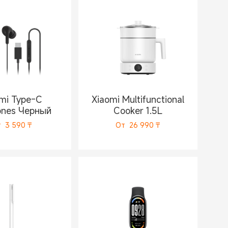
mi Type-C
Xiaomi Multifunctional
ones Черный
Cooker 1.5L
т
3 590
₸
От
26 990
₸