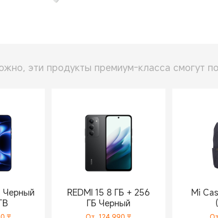
ожно, эти продукты премиум-класса смогут по
ra Черный
REDMI 15 8 ГБ + 256
Mi Cas
TB
ГБ Черный
90
₸
От
124 990
₸
О