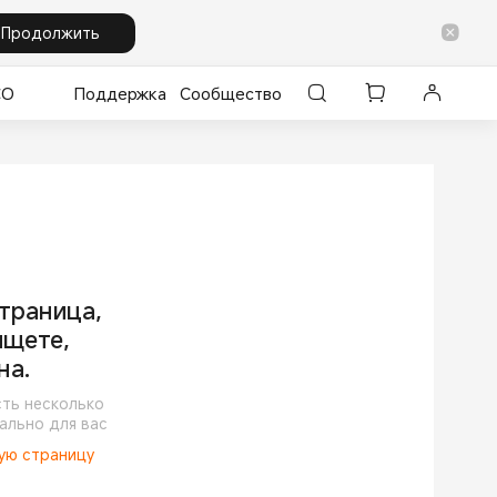
Продолжить
CO
Поддержка
Сообщество
траница,
ищете,
на.
сть несколько
ально для вас
ную страницу