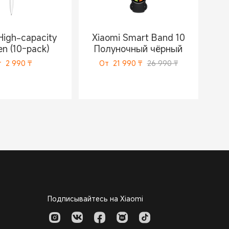
High-capacity
Xiaomi Smart Band 10
en (10-pack)
Полуночный чёрный
т
2 990
₸
От
21 990
₸
26 990 ₸
Подписывайтесь на Xiaomi