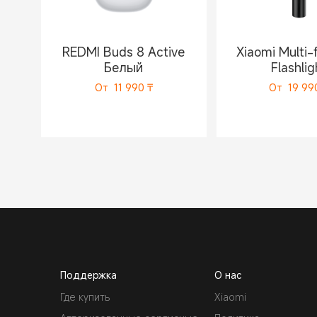
REDMI Buds 8 Active
Xiaomi Multi-
Белый
Flashlig
От
11 990
₸
От
19 99
Поддержка
О нас
Где купить
Xiaomi