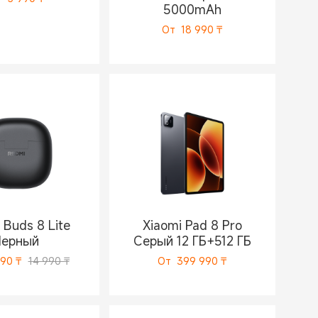
5000mAh
От
18 990
₸
 Buds 8 Lite
Xiaomi Pad 8 Pro
Черный
Серый 12 ГБ+512 ГБ
990
₸
14 990 ₸
От
399 990
₸