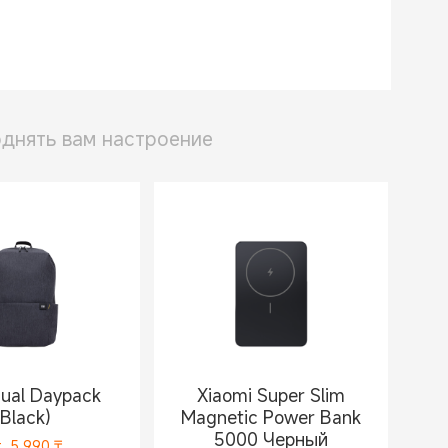
днять вам настроение
ual Daypack
Xiaomi Super Slim
(Black)
Magnetic Power Bank
5000 Черный
т
5 990
₸