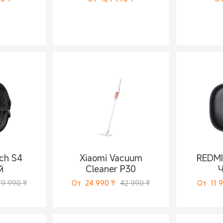
ch S4
Xiaomi Vacuum
REDMI
й
Cleaner P30
79 990 ₸
От
24 990
₸
42 990 ₸
От
11 