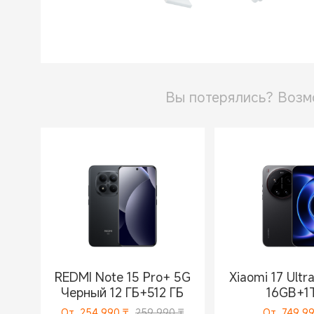
Стиральные машины
Вы потерялись? Возм
REDMI Note 15 Pro+ 5G
Xiaomi 17 Ult
Черный 12 ГБ+512 ГБ
16GB+1
От
254 990
₸
259 990 ₸
От
749 9