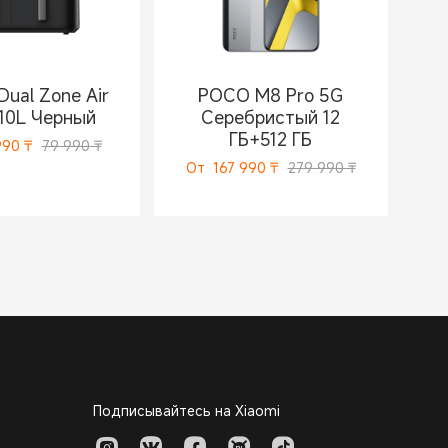
Dual Zone Air
POCO M8 Pro 5G
 10L Черный
Серебристый 12
ГБ+512 ГБ
990
₸
79 990 ₸
От
167 990
₸
279 990 ₸
Подписывайтесь на Xiaomi