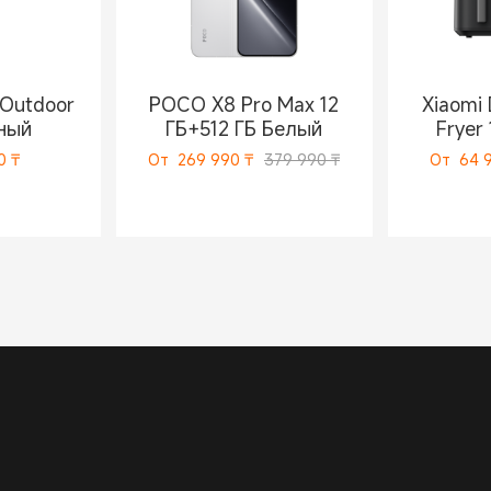
 Outdoor
POCO X8 Pro Max 12
Xiaomi 
ный
ГБ+512 ГБ Белый
Fryer
0
₸
От
269 990
₸
379 990 ₸
От
64 