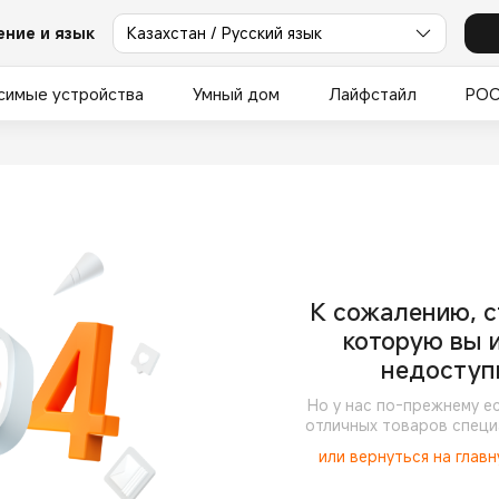
ние и язык
Казахстан / Русский язык
симые устройства
Умный дом
Лайфстайл
PO
К сожалению, с
которую вы 
недоступ
Но у нас по-прежнему е
отличных товаров специ
или вернуться на глав