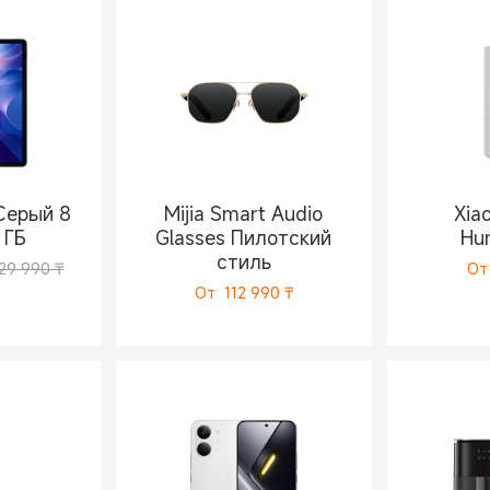
Серый 8
Mijia Smart Audio
Xia
 ГБ
Glasses Пилотский
Hum
стиль
29 990 ₸
От
От
112 990
₸