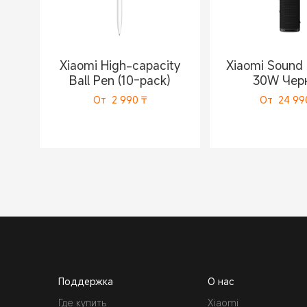
Xiaomi High-capacity
Xiaomi Sound
Ball Pen (10-pack)
30W Чер
От
2 990
₸
От
24 99
Поддержка
О нас
Где купить
Xiaomi