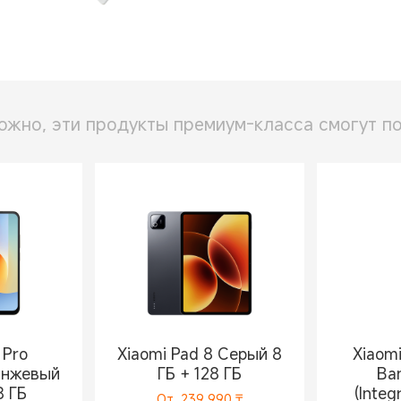
ожно, эти продукты премиум-класса смогут по
 Pro
Xiaomi Pad 8 Серый 8
Xiaom
анжевый
ГБ + 128 ГБ
Ba
8 ГБ
(Integ
От
239 990
₸