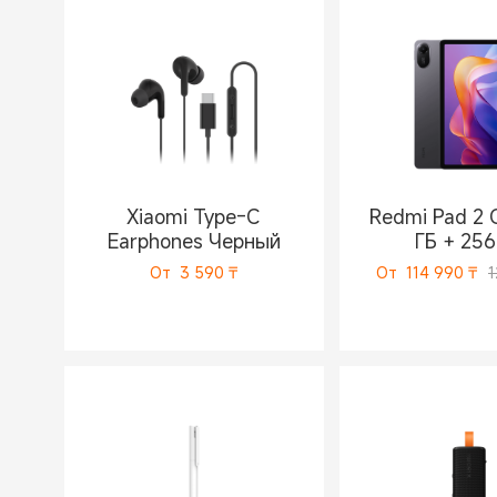
Xiaomi Type-C
Redmi Pad 2 
Earphones Черный
ГБ + 256
От
3 590
₸
От
114 990
₸
1