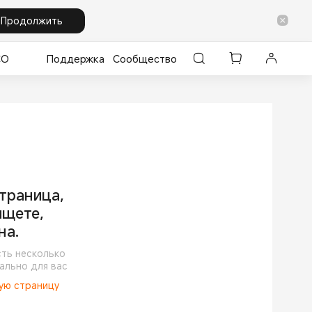
Продолжить
CO
Поддержка
Сообщество
траница,
ищете,
на.
сть несколько
ально для вас
ную страницу