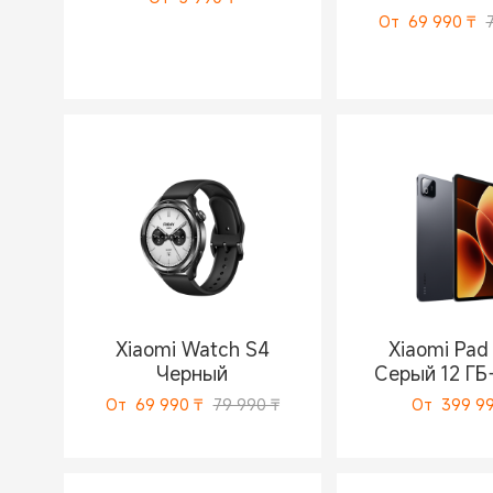
От
69 990
₸
Xiaomi Watch S4
Xiaomi Pad
Черный
Серый 12 ГБ
От
69 990
₸
79 990 ₸
От
399 9