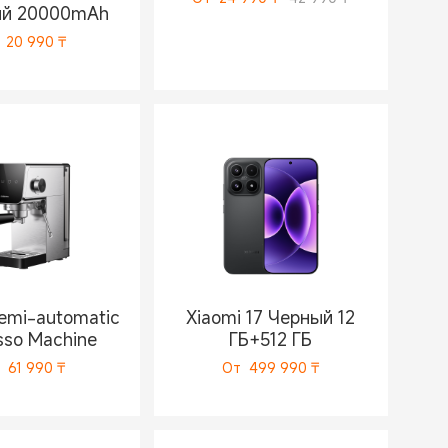
ый 20000mAh
20 990
₸
emi-automatic
Xiaomi 17 Черный 12
sso Machine
ГБ+512 ГБ
61 990
₸
От
499 990
₸