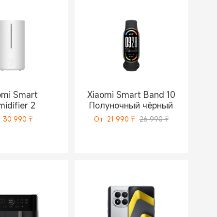
omi Smart
Xiaomi Smart Band 10
idifier 2
Полуночный чёрный
30 990
₸
От
21 990
₸
26 990 ₸