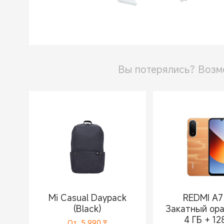
Стиральные машины
Вы потерялись? Возм
Mi Casual Daypack
REDMI A7
(Black)
Закатный ор
4 ГБ + 12
От
5 990
₸