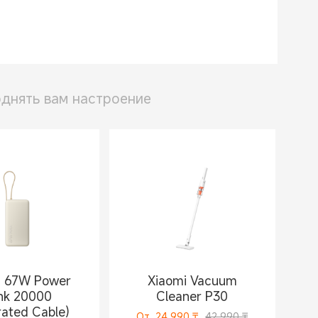
днять вам настроение
i 67W Power
Xiaomi Vacuum
nk 20000
Cleaner P30
rated Cable)
От
24 990
₸
42 990 ₸