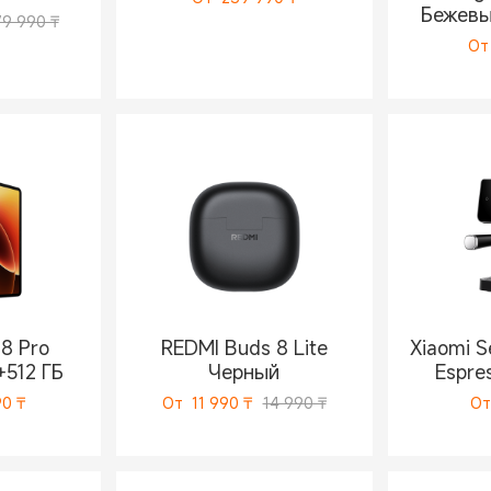
Бежев
79 990 ₸
От
 8 Pro
REDMI Buds 8 Lite
Xiaomi S
+512 ГБ
Черный
Espre
90
₸
От
11 990
₸
14 990 ₸
От