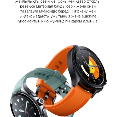
жайлылықты сезініңіз. Сонымен қатар фторлы 
резеңке материал бауды берік және оңай 
тазалауға мүмкіндік береді. Тітіркену мен 
ыңғайсыздықты ұмытыңыз және ешкімге 
ұқсамайтын кию мүмкіндігін қарсы алыңыз.