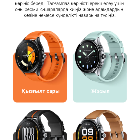
көрініс береді. Талғампаз көріністі ерекшелеу үшін 
оны ресми іс-шараларда киіңіз және адамдардың 
көзіне немесе күнделікті назарына түсіңіз.
Қызғылт сары
Жасыл