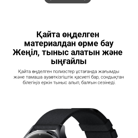
Қайта өңделген 
материалдан өрме бау

Жеңіл, тыныс алатын және 
ыңғайлы
Қайта өңделген полиэстер ұстағанда жағымды 
және тамаша ауаөткізгіштік қасиеті бар, сондықтан 
білегіңіз еркін тыныс алып, балғын сезінеді.