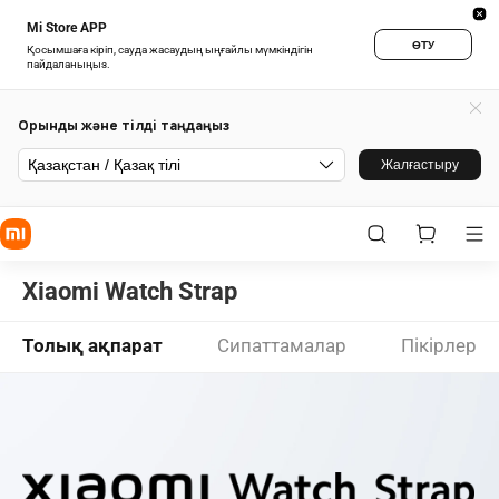
Mi Store APP
ӨТУ
Қосымшаға кіріп, сауда жасаудың ыңғайлы мүмкіндігін
пайдаланыңыз.
Орынды және тілді таңдаңыз
Қазақстан / Қазақ тілі
Жалғастыру
Xiaomi Watch Strap
Толық ақпарат
Сипаттамалар
Пікірлер