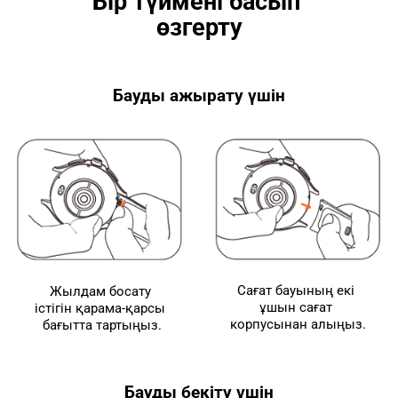
Бір түймені басып 
өзгерту
Бауды ажырату үшін
Сағат бауының екі 
Жылдам босату 
ұшын сағат 
істігін қарама-қарсы 
корпусынан алыңыз.
бағытта тартыңыз.
Бауды бекіту үшін