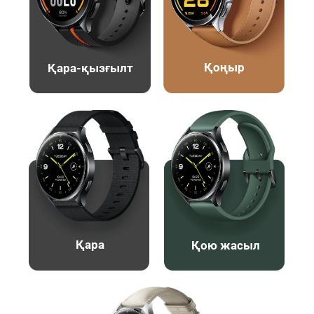
Қоңыр
Қара-қызғылт
Қара
Қою жасыл