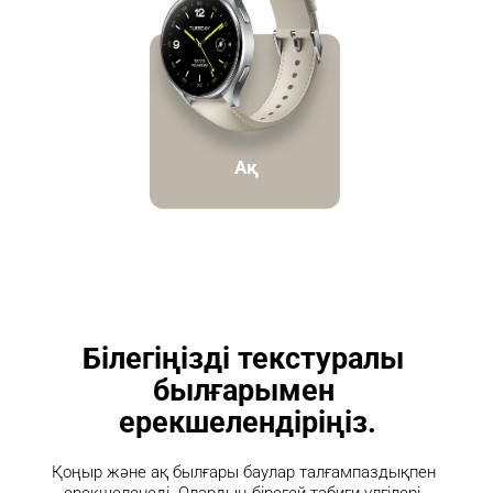
Ақ
Білегіңізді текстуралы 
былғарымен 
ерекшелендіріңіз.
Қоңыр және ақ былғары баулар талғампаздықпен 
ерекшеленеді. Олардың бірегей табиғи үлгілері, 