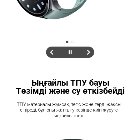
Ыңғайлы ТПУ бауы

Төзімді және су өткізбейді
ТПУ материалы жұмсақ, тегіс және терді жақсы 
сіңіреді, бұл оны жаттығу кезінде киіп жүруге 
ыңғайлы етеді.