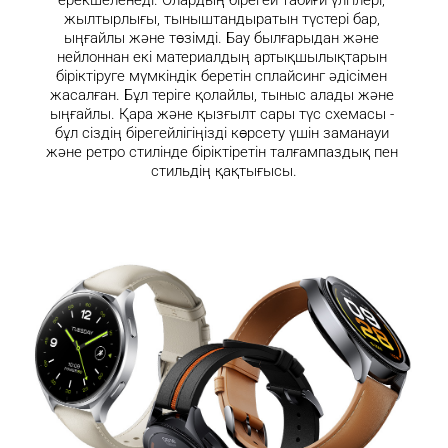
жылтырлығы, тыныштандыратын түстері бар, 
ыңғайлы және төзімді. Бау былғарыдан және 
нейлоннан екі материалдың артықшылықтарын 
біріктіруге мүмкіндік беретін сплайсинг әдісімен 
жасалған. Бұл теріге қолайлы, тыныс алады және 
ыңғайлы. Қара және қызғылт сары түс схемасы - 
бұл сіздің бірегейлігіңізді көрсету үшін заманауи 
және ретро стилінде біріктіретін талғампаздық пен 
стильдің қақтығысы.