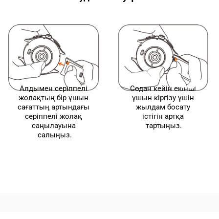
Алдымен серіппелі 
Содан кейін екінші 
жолақтың бір ұшын 
ұшын кіргізу үшін 
сағаттың артындағы 
жылдам босату 
серіппелі жолақ 
істігін артқа 
саңылауына 
тартыңыз.
салыңыз.
Drag down to fresh