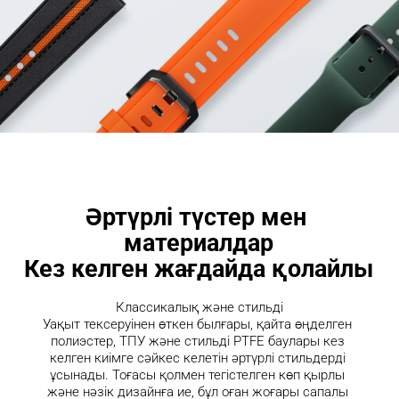
Әртүрлі түстер мен 
материалдар

Кез келген жағдайда қолайлы
Классикалық және стильді

Уақыт тексеруінен өткен былғары, қайта өңделген 
полиэстер, ТПУ және стильді PTFE баулары кез 
келген киімге сәйкес келетін әртүрлі стильдерді 
ұсынады. Тоғасы қолмен тегістелген көп қырлы 
және нәзік дизайнға ие, бұл оған жоғары сапалы 