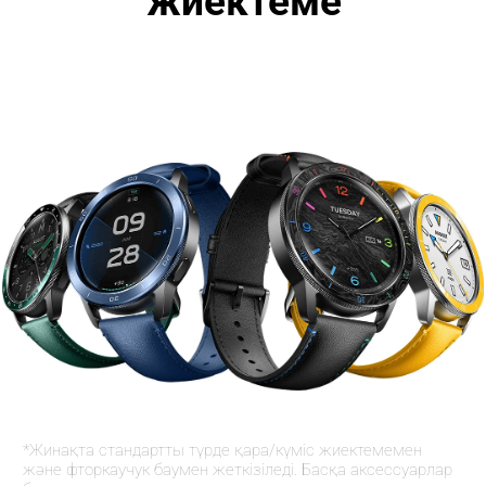
жиектеме
*Жинақта стандартты түрде қара/күміс жиектемемен 
және фторкаучук баумен жеткізіледі. Басқа аксессуарлар 