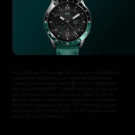
*Екі сағаттық белдеу көрсетілетін сағат циферблаты 
мүмкіндігін пайдалану үшін микробағдарламаны 
соңғы нұсқаға жаңартыңыз. Өзгерту интерфейсіне 
кіру үшін Minerals-GMT циферблатының астын ұзақ 
басып, екінші стильге ауысыңыз. Уақыт белдеуін 
өзгерту модуліне кіру үшін циферблат ортасындағы 
GMT мәтін аймағын түртіңіз, GMT тілі екінші уақыт 
белдеуінің сағат тіліне сәйкес келетін ауысу қажет 
уақыт белдеуін таңдаңыз.