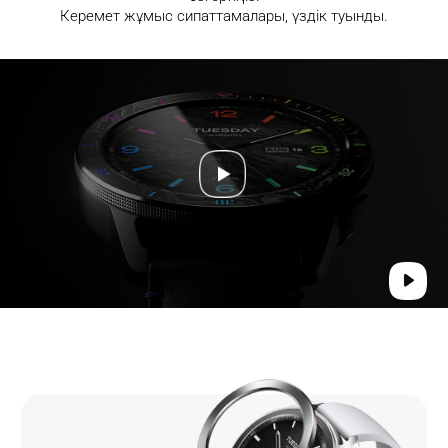
Керемет жұмыс сипаттамалары, үздік туынды.