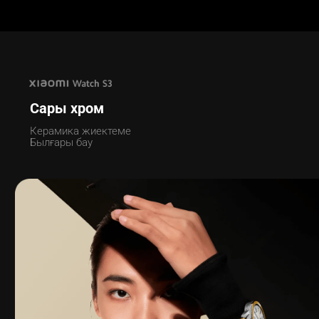
Сары хром
Керамика жиектеме
Былғары бау