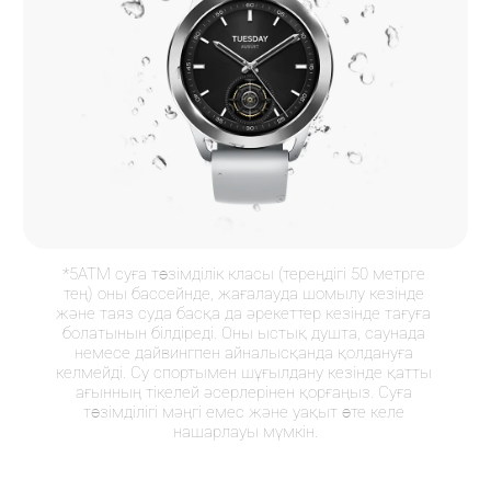
*5АТМ суға төзімділік класы (тереңдігі 50 метрге 
тең) оны бассейнде, жағалауда шомылу кезінде 
және таяз суда басқа да әрекеттер кезінде тағуға 
болатынын білдіреді. Оны ыстық душта, саунада 
немесе дайвингпен айналысқанда қолдануға 
келмейді. Су спортымен шұғылдану кезінде қатты 
ағынның тікелей әсерлерінен қорғаңыз. Суға 
төзімділігі мәңгі емес және уақыт өте келе 
нашарлауы мүмкін.