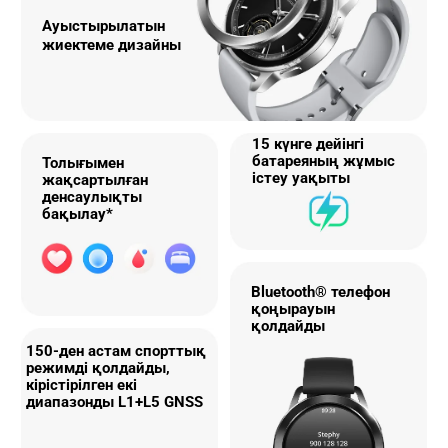
Ауыстырылатын

жиектеме дизайны
15 күнге дейінгі 
батареяның жұмыс 
Толығымен 
істеу уақыты
жақсартылған 
денсаулықты 
бақылау*
Bluetooth® телефон 
қоңырауын 
қолдайды
150-ден астам спорттық 
режимді қолдайды, 
кірістірілген екі 
диапазонды L1+L5 GNSS