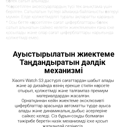
бөлек сатып алынады.
*Көрсетілген аксессуарлардың түсі тек анықтама үшін 
берілген. Сатылатын түстері аймаққа байланысты өзгеруі 
мүмкін. Елде қолжетімділігі туралы ақпаратты қараңыз.
* Осы бетте көрсетілген сағат циферблаттары бөлек 
сатып алынатын сәйкес келетін жиектемемен ғана іске 
қосылады және олар сағат циферблаттары нарығында 
қолжетімді емес.
Ауыстырылатын жиектеме
Таңдандыратын дәлдік 
механизмі
Xiaomi Watch S3 дәстүрлі сағаттардан шабыт алады 
және әр дизайнда өзінің ерекше стилін көрсете 
отырып, қолжетімді және талғампаз премиум 
материалдардан жасалған.
Орнатқаннан кейін жиектеме эксклюзивті 
циферблаттар арасында автоматты түрде ауыса 
алады және динамикалық дыбыс әсерлеріне 
сәйкес келеді. Сіз бұрын-соңды болмаған 
тәжірибе беретін нәзік механизмді іске қосып 
жатқандай сезінесіз.