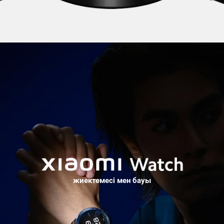
жиектемесі мен бауы