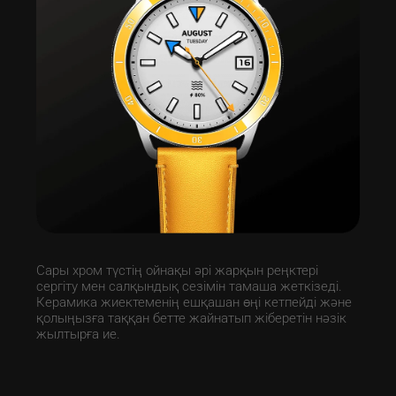
Сары хром түстің ойнақы әрі жарқын реңктері 
сергіту мен салқындық сезімін тамаша жеткізеді.
Керамика жиектеменің ешқашан өңі кетпейді және 
қолыңызға таққан бетте жайнатып жіберетін нәзік 
жылтырға ие.