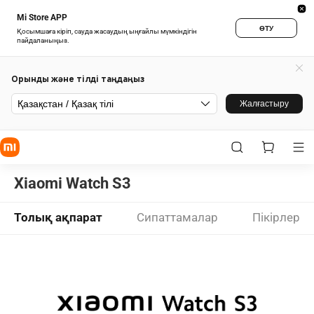
Mi Store APP
ӨТУ
Қосымшаға кіріп, сауда жасаудың ыңғайлы мүмкіндігін
пайдаланыңыз.
Орынды және тілді таңдаңыз
Қазақстан / Қазақ тілі
Жалғастыру
Xiaomi Watch S3
Толық ақпарат
Сипаттамалар
Пікірлер