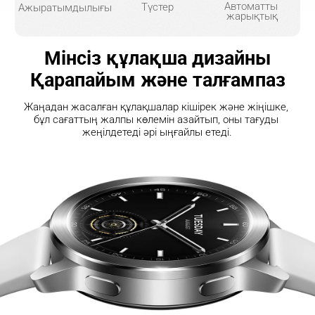
Автоматты 
Түстер
Ажыратымдылығы
жарықтық
Мінсіз құлақша дизайны
Қарапайым және талғампаз
Жаңадан жасалған құлақшалар кішірек және жіңішке, 
бұл сағаттың жалпы көлемін азайтып, оны тағуды 
жеңілдетеді әрі ыңғайлы етеді.