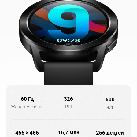
60 Гц
326
600
Жаңарту жиілігі
PPI
нит
16,7 млн
466 × 466
256 деңгей