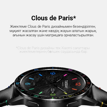
Clous de Paris*
Жиектеме Clous de Paris дизайнымен безендірілген, 
мұқият жасалған және көздің жауын алатын жарық 
ағынын жасау үшін матрицаға орналастырылған.
*Clous de Paris дизайны тек Xiaomi сағаттары 
жиектемелерінің бөлшек саудасында бар.