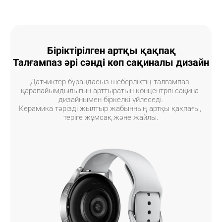
Біріктірілген артқы қақпақ
Талғампаз әрі сәнді көп сақиналы дизайн
Датчиктер бұрандасыз шеберліктің талғампаз 
қарапайымдылығын арттыратын концентрлі сақина 
дизайнымен біркелкі үйлеседі.
Керамика тәрізді жылтыр жабынның артқы қақпағы, 
теріге жұмсақ және жайлы.