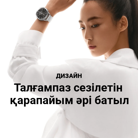
ДИЗАЙН
Талғампаз сезілетін 
қарапайым әрі батыл