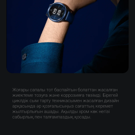
Жоғары сапалы тот баспайтын болаттан жасалған 
жиектеме тозуға және коррозияға төзімді. Бірегей 
циклдік сым тарту техникасымен жасалған дизайн 
арқасында әр қозғалысыңыз сағаттың керемет 
жылтырлығын ашады. Ақылды хром көк негізі 
сабырлық пен талғампаздық қосады.