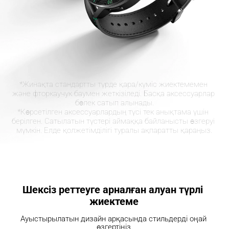
*Жинақта стандартты түрде қара/күміс жиектемемен 
және фторкаучук баумен жеткізіледі. Басқа аксессуарлар 
бөлек сатып алынады.
*Көрсетілген аксессуарлардың түсі тек анықтама үшін 
берілген. Сатылатын түстері аймаққа байланысты өзгеруі 
мүмкін. Елде қолжетімділігі туралы ақпаратты қараңыз.
Шексіз реттеуге арналған алуан түрлі 
жиектеме
Ауыстырылатын дизайн арқасында стильдерді оңай 
өзгертіңіз.