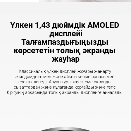
Үлкен 1,43 дюймдік AMOLED 
дисплейі
Талғампаздығыңызды 
көрсететін толық экранды 
жауһар
Классикалық үлкен дисплей жоғары жаңарту 
жылдамдығымен және айқын кескін сапасымен 
ерекшеленеді. Алуан түрлі жиектеме экранды 
сызаттардан және құлағанда қорғайды және тегіс 
бірігуінің арқасында толық экранды дисплейге айналады.