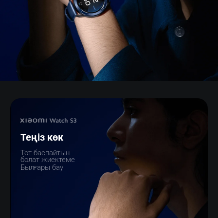
Теңіз көк
Тот баспайтын 
болат жиектеме
Былғары бау