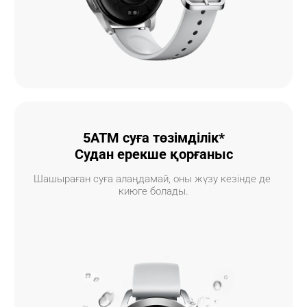
5ATM суға төзімділік*
Судан ерекше қорғаныс
Шашыраған суға алаңдамай, оны жүзу кезінде де 
киюге болады.