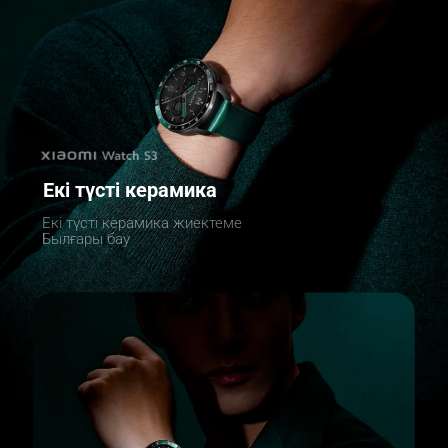
Екі түсті керамика
Екі түсті керамика жиектеме
Былғары бау