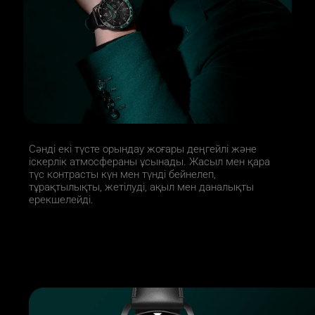
Сәнді екі түсте орындау жоғары деңгейлі және 
іскерлік атмосфераны ұсынады. Жасыл мен қара 
түс контрасты күн мен түнді бейнелеп, 
тұрақтылықты, жетілуді, ақыл мен даналықты 
ерекшелейді.