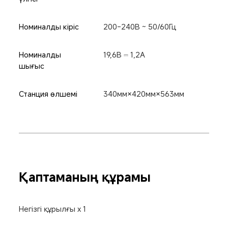
Номиналды кіріс
200-240В ~ 50/60Гц
Номиналды 
19,6В ⎓ 1,2А
шығыс
Станция өлшемі
340мм×420мм×563мм
Қаптаманың құрамы
Негізгі құрылғы x 1