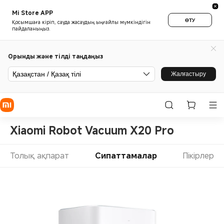
Mi Store APP
ӨТУ
Қосымшаға кіріп, сауда жасаудың ыңғайлы мүмкіндігін
пайдаланыңыз.
Орынды және тілді таңдаңыз
Қазақстан / Қазақ тілі
Жалғастыру
Xiaomi Robot Vacuum X20 Pro
Толық ақпарат
Сипаттамалар
Пікірлер