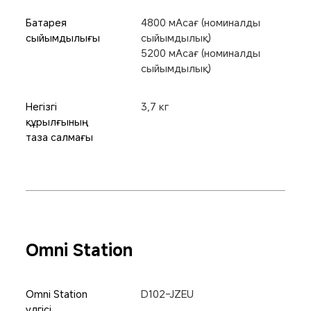
Батарея 
4800 мАсағ (номиналды 
сыйымдылығы
сыйымдылық)
5200 мАсағ (номиналды 
сыйымдылық)
Негізгі 
3,7 кг
құрылғының 
таза салмағы
Omni Station
Omni Station 
D102-JZEU
үлгісі