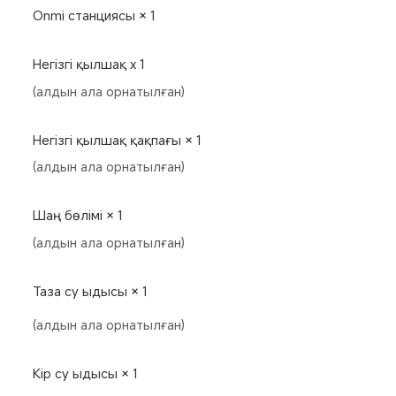
Onmi станциясы × 1
Негізгі қылшақ x 1
(алдын ала орнатылған)
Негізгі қылшақ қақпағы × 1
(алдын ала орнатылған)
Шаң бөлімі × 1
(алдын ала орнатылған)
Таза су ыдысы × 1
(алдын ала орнатылған)
Кір су ыдысы × 1