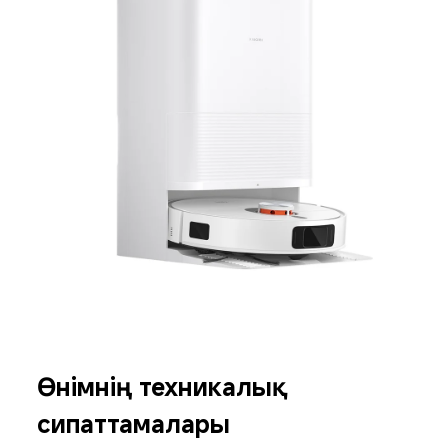
Өнімнің техникалық 
сипаттамалары