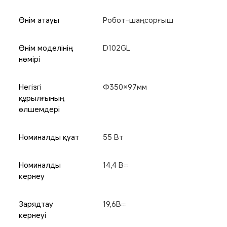
Өнім атауы
Робот-шаңсорғыш
Өнім моделінің 
D102GL
нөмірі
Негізгі 
Φ350×97мм
құрылғының 
өлшемдері
Номиналды қуат
55 Вт
Номиналды 
14,4 В⎓
кернеу
Зарядтау 
19,6В⎓
кернеуі