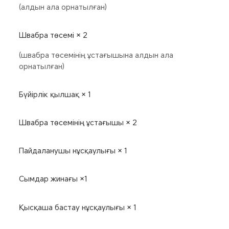
(алдын ала орнатылған)
Швабра төсемі × 2
(швабра төсемінің ұстағышына алдын ала 
орнатылған)
Бүйірлік қылшақ × 1
Швабра төсемінің ұстағышы × 2
Пайдаланушы нұсқаулығы × 1
Сымдар жинағы ×1
Қысқаша бастау нұсқаулығы × 1