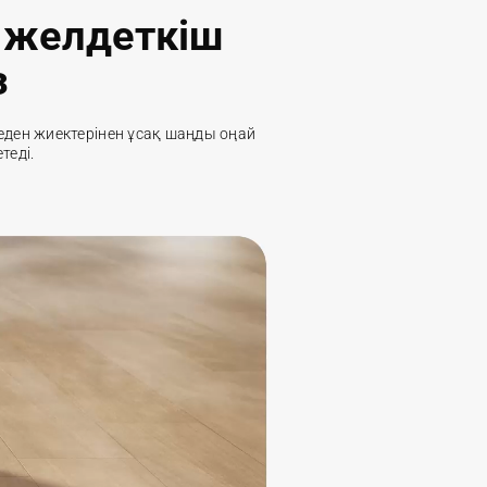
р желдеткіш
з
еден жиектерінен ұсақ шаңды оңай 
теді.