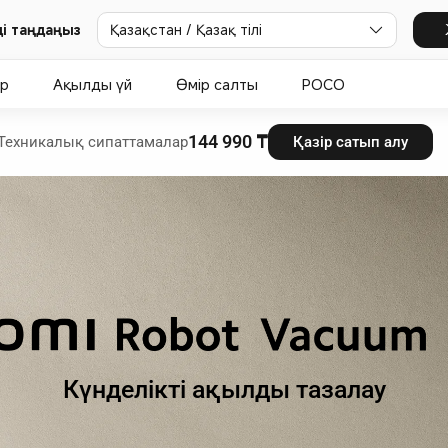
і таңдаңыз
Қазақстан / Қазақ тілі
ар
Ақылды үй
Өмір салты
POCO
144 990 ₸
Техникалық сипаттамалар
Қазір сатып алу
Күнделікті ақылды тазалау