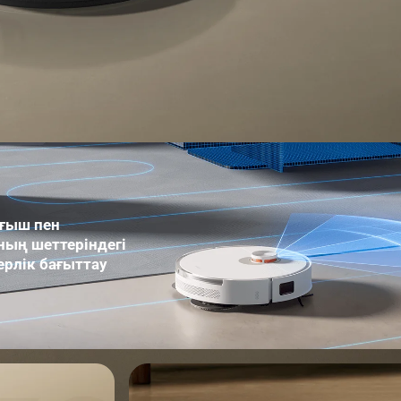
ғыш пен 
ың шеттеріндегі 
ерлік бағыттау