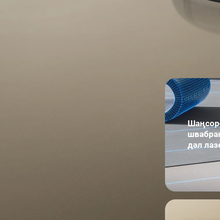
Шаңсор
швабран
дәл лаз