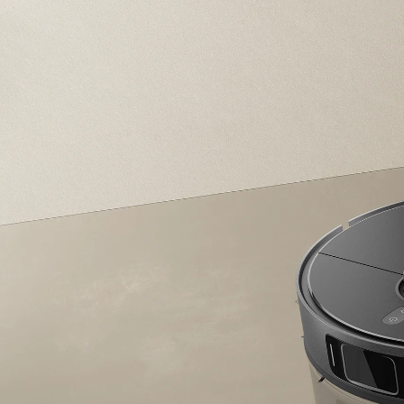
Кір жуғыш машиналар