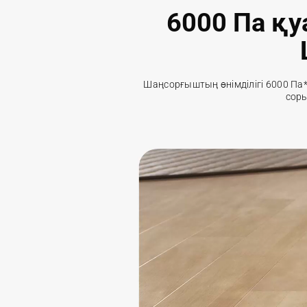
6000 Па қу
Шаңсорғыштың өнімділігі 6000 Па*
соры