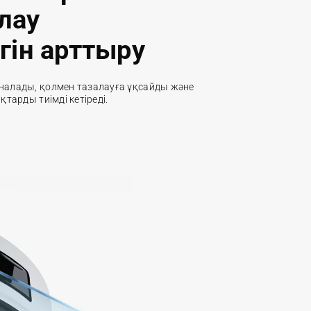
лау
ігін арттыру
налады, қолмен тазалауға ұқсайды және 
қтарды тиімді кетіреді.