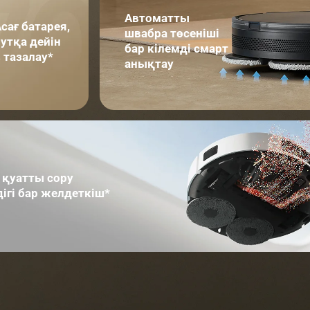
Автоматты 
сағ батарея, 
швабра төсеніші 
утқа дейін 
бар кілемді смарт 
з тазалау*
анықтау
 қуатты сору 
ігі бар желдеткіш*