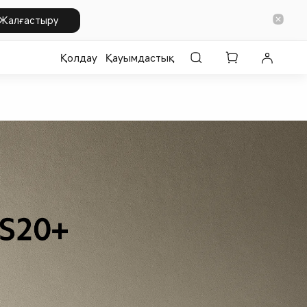
Жалғастыру
Қолдау
Қауымдастық