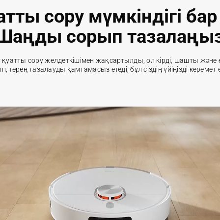
атты сору мүмкіндігі ба
Шаңды сорып тазалаңы
 қуатты сору желдеткішімен жақсартылды, ол кірді, шашты және 
п, терең тазалауды қамтамасыз етеді, бұл сіздің үйіңізді керемет е