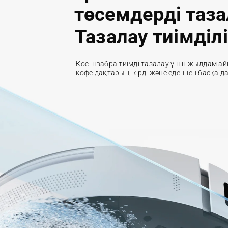
төсемдерді таза
Тазалау тиімділ
Қос швабра тиімді тазалау үшін жылдам ай
кофе дақтарын, кірді және еденнен басқа да