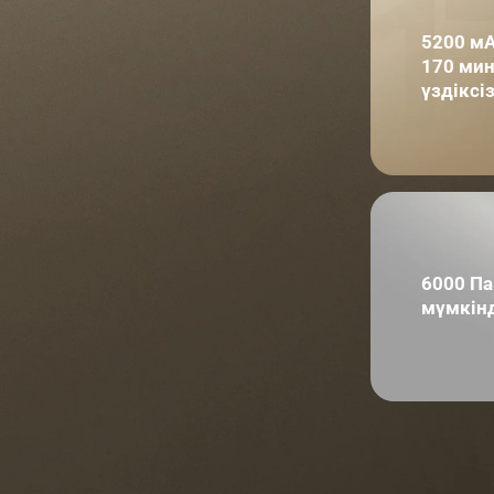
5200 мА
170 мин
үздіксі
6000 Па
мүмкінд