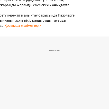
ағалары клиенттердің өнім туралы толық
не жарамды-жарамды емес екенін анықтауға
сету керектігін анықтау барысында Пікірлерге
азылғанын және пікір қалдырушы тауарды
і.
Қосымша мәліметтер >
деректер жоқ