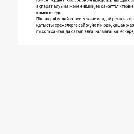
Клиенттердің пікірлері, оның ішінде жұлдызды б
Кір жуғыш машиналар
ақпарат алуына және өнімнің өз қажеттіліктері
көмектеседі.
Пікірлерді қалай көрсету және қандай ретпен көр
қатысты ережелерге сай жүйе пікірдің қашан ж
mi.com сайтында сатып алған-алмағанын ескеред