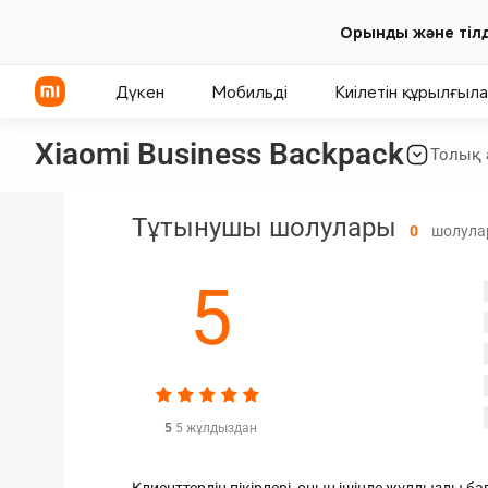
Орынды және тілд
Дүкен
Мобильді
Киілетін құрылғыл
Xiaomi Business Backpack
Толық 
POCO сериясы
Теледидарлар
Пауэрбанктер
Тұтынушы шолулары
0
шолула
Xiaomi сериясы
ТВ-бокстар
Қуат адаптерлері
5
REDMI сериясы
Саундбарлар
Сымсыз қуаттағыштар
Проекторлар
Ақылды колонкалар
Микрофондар
5
5 жұлдыздан
Тоңазытқыштар