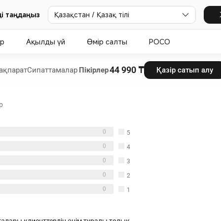
Қазақстан / Қазақ тілі
і таңдаңыз
ар
Ақылды үй
Өмір салты
POCO
44 990 ₸
ақпарат
Сипаттамалар
Пікірлер
Қазір сатып алу
р
0
5
жұлдыз
0
4
жұлдыз
0
3
жұлдыз
0
2
жұлдыз
0
1
жұлдыз