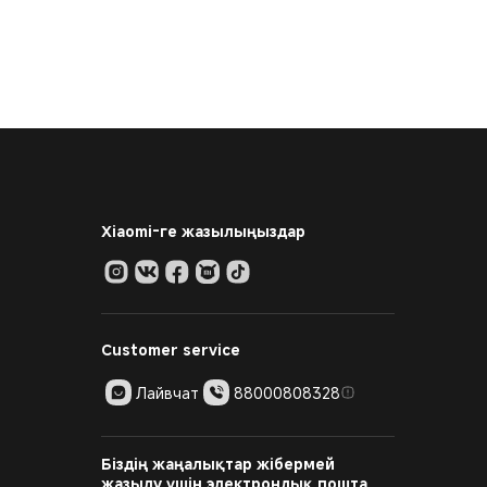
Xiaomi-ге жазылыңыздар
Customer service
Лайвчат
88000808328
Біздің жаңалықтар жібермей
жазылу үшін электрондық пошта