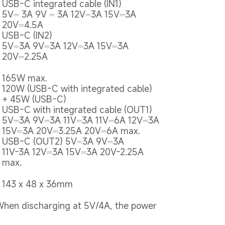
USB-C integrated cable (IN1)

5V⎓ 3A 9V ⎓ 3A 12V⎓3A 15V⎓3A 
20V⎓4.5A

USB-C (IN2)

5V⎓3A 9V⎓3A 12V⎓3A 15V⎓3A 
20V⎓2.25A
165W max.

120W (USB-C with integrated cable) 
+ 45W (USB-C)

USB-C with integrated cable (OUT1)

5V⎓3A 9V⎓3A 11V⎓3A 11V⎓6A 12V⎓3A 
15V⎓3A 20V⎓3.25A 20V⎓6A max.

USB-C (OUT2) 5V⎓3A 9V⎓3A

11V-3A 12V⎓3A 15V⎓3A 20V-2.25A 
max.
143 x 48 x 36mm
hen discharging at 5V/4A, the power 