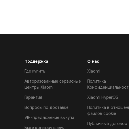
Поддержка
О нас
Где купить
Xiaomi
Авторизованные сервисные
Политика
центры Xiaomi
Конфиденциальност
Гарантия
Xiaomi HyperOS
Вопросы по доставке
Политика в отношен
файлов cookie
VIP-предложение выкупа
Публичный договор
Бізге қоңырау шалу: