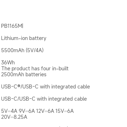
PB1165M|
Lithium-ion battery
5500mAh (5V/4A)
36Wh

The product has four in-built 
2500mAh batteries
USB-C®/USB-C with integrated cable
USB-C/USB-C with integrated cable
5V⎓4A 9V⎓6A 12V⎓6A 15V⎓6A 
20V⎓8.25A