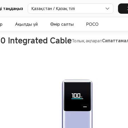
і таңдаңыз
Қазақстан / Қазақ тілі
ар
Ақылды үй
Өмір салты
POCO
 Integrated Cable
Толық ақпарат
Сипаттама