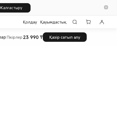
Жалғастыру
Қолдау
Қауымдастық
23 990 ₸
лар
Пікірлер
Қазір сатып алу