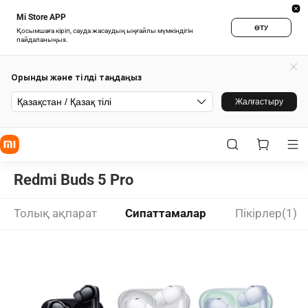
Mi Store APP
ӨТУ
Қосымшаға кіріп, сауда жасаудың ыңғайлы мүмкіндігін
пайдаланыңыз.
Орынды және тілді таңдаңыз
Қазақстан / Қазақ тілі
Жалғастыру
Redmi Buds 5 Pro
Толық ақпарат
Сипаттамалар
Пікірлер(1)