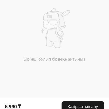
Бірінші болып бірдеңе айтыңыз
5 990 ₸
Қазір сатып алу