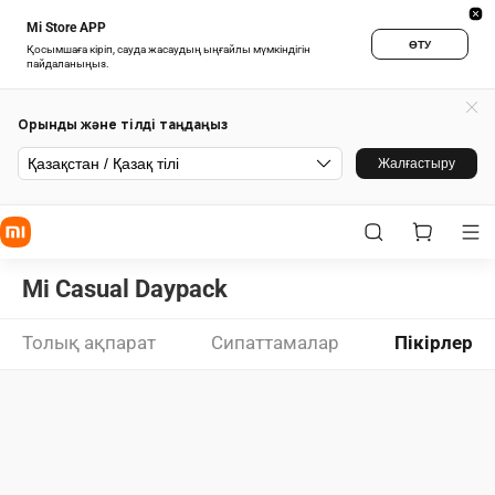
Mi Store APP
ӨТУ
Қосымшаға кіріп, сауда жасаудың ыңғайлы мүмкіндігін
пайдаланыңыз.
Орынды және тілді таңдаңыз
Қазақстан / Қазақ тілі
Жалғастыру
Mi Casual Daypack
Толық ақпарат
Сипаттамалар
Пікірлер