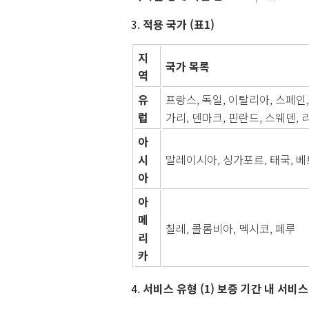
적용 국가 (표1)
지
국가 목록
역
유
프랑스, 독일, 이탈리아, 스페인
럽
가리, 덴마크, 핀란드, 스웨덴
아
시
말레이시아, 싱가포르, 태국, 베
아
아
메
칠레, 콜롬비아, 멕시코, 페루
리
카
서비스 유형
(1) 보증 기간 내 서비스