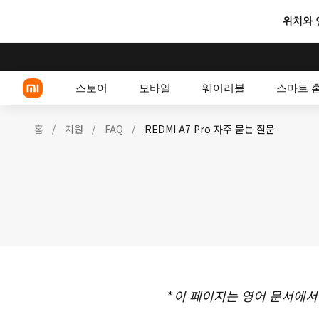
위치와 
스토어
모바일
웨어러블
스마트 
홈
/
지원
/
FAQ
/
REDMI A7 Pro 자주 묻는 질문
Xiaomi 시리즈
REDMI 시리즈
POCO 스마트폰
*
이 페이지는 영어 문서에서