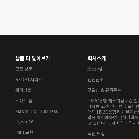
상품 더 알아보기
회사소개
모든 상품
Xiaomi
REDMI 시리즈
임원진소개
웨어러블
무결성 & 규정준수
스마트 홈
HSBC은행 채무지급보증 
당사는 고객님이 현금 결제
Xiaomi For Business
대해 HSBC은행과 채무지급
약을 체결에하여 안전거래를
Hyper OS
고 있습니다. 서비스 가입사실
IMEI 교환
직원 모집