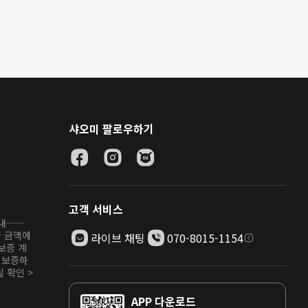
샤오미 팔로우하기
고객 서비스
안내——
한 금액에
라이브 채팅
070-8015-1154
보증 계
 보증하
 확인 >
APP 다운로드