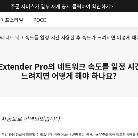
주문 서비스가 일부 재개 공지 클릭하여 확인하기>
라이프스타일
POCO
der Pro의 네트워크 속도를 일정 시간 사용한 후 속도가 느려지면 어떻게 
 제품
리즈
리
스마트 워치
건강 및 피트니스
Redmi 시리즈
청소기
스마트 밴드
주방 가전제품
POCO 휴대폰
도구
TWS 이어폰
조
ge Extender Pro의 네트워크 속도를 일정
느려지면 어떻게 해야 하나요?
 자동으로 번역되었습니다.
선 환경 간섭이 원인일 수 있습니다. 이때 Xiaomi WiFi 또는 Mi Home APP을 통해 앰프의 상