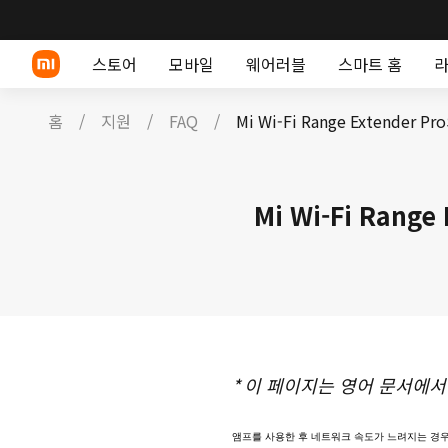
스토어
모바일
웨어러블
스마트 홈
홈
/
지원
/
FAQ
/
Mi Wi-Fi Range Exten
Xiaomi 시리즈
스마트 워치
Redmi 시리즈
스마트 밴드
에어케어
충전
TV 및 가전
Xiaomi 시
개인 관
Mi Wi-Fi Ran
POCO 휴대폰
TWS 이어폰
탭
홈 보안
*
이 페이지는 영어 문서에서
앰프를 사용한 후 네트워크 속도가 느려지는 경우 무