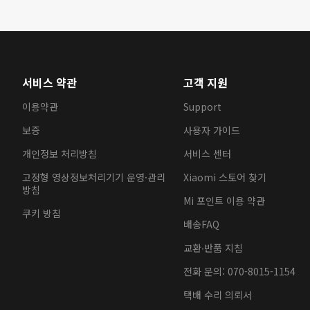
서비스 약관
고객 지원
이용약관
Support
보증
사용자 가이드
개인정보 처리방침
서비스 센터
고정형 영상정보처리기기 운영·관리
Xiaomi 스토어 찾기
방침
Mi 포인트 이용 약관
쿠키 방침
배송FAQ
교환∙반품 지침
전화 문의: 070-8015-1154
택배 수리 의뢰서