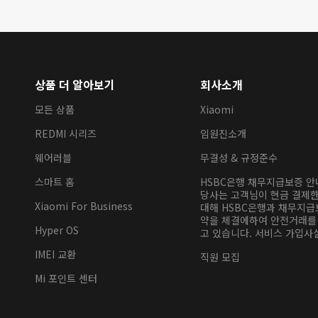
상품 더 알아보기
회사소개
모든 상품
Xiaomi
REDMI 시리즈
임원진소개
웨어러블
무결성 & 규정준수
스마트 홈
HSBC은행 채무지급보증 
당사는 고객님이 현금 결제
Xiaomi For Business
대해 HSBC은행과 채무지급
약을 체결에하여 안전거래를
Hyper OS
고 있습니다. 서비스 가입사실
IMEI 교환
직원 모집
Mi 포인트 센터