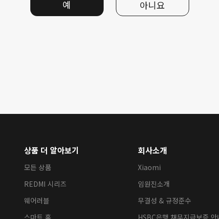
예
아니요
상품 더 알아보기
회사소개
모든 상품
Xiaomi
REDMI 시리즈
임원진소개
웨어러블
무결성 & 규정준수
스마트 홈
HSBC은행 채무지급보증 