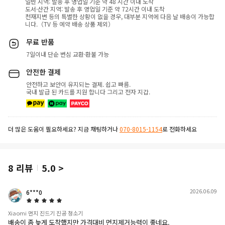
일반 지역: 발송 후 영업일 기준 약 48 시간 이내 도착
도서·산간 지역: 발송 후 영업일 기준 약 72시간 이내 도착
천재지변 등의 특별한 상황이 없을 경우, 대부분 지역에 다음 날 배송이 가능합
니다.（TV 등 예약 배송 상품 제외）
무료 반품
7일이내 단순 변심 교환·환불 가능
안전한 결제
안전하고 보안이 유지되는 결제. 쉽고 빠름.
국내 발급 된 카드를 지원 합니다 그리고 전자 지갑.
더 많은 도움이 필요하세요? 지금 채팅하거나
070-8015-1154
로 전화하세요
8
리뷰
5.0
>
2026.06.09
6***0
5 Star
Xiaomi 먼지 진드기 진공 청소기
배송이 좀 늦게 도착했지만 가격대비 먼지제거능력이 좋네요.