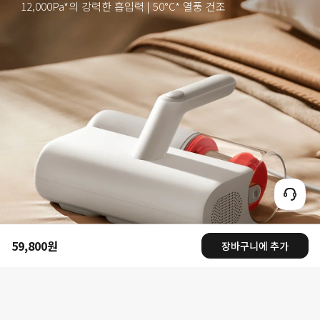
59,800
원
장바구니에 추가
Current Price 원59800