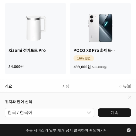
Xiaomi 전기포트 Pro
POCO X8 Pro 화이트
8GB+512GB
16% 할인
Current Price 원54,800
Current Price 원499
마케팅 가격 59
54,800
원
499,000
원
599,000원
개요
사양
리뷰(8)