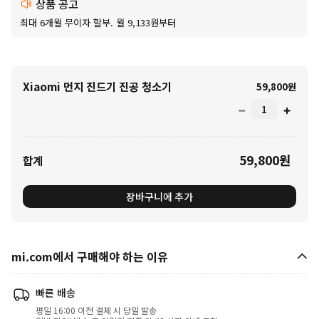
상품 공고
최대 6개월 무이자 할부. 월 9,133원부터
Xiaomi 먼지 진드기 진공 청소기
Curre
59,800
원
59,800
원
Current Price 원59800.00
합계
장바구니에 추가
mi.com에서 구매해야 하는 이유
빠른 배송
평일 16:00 이전 결제 시 당일 발송