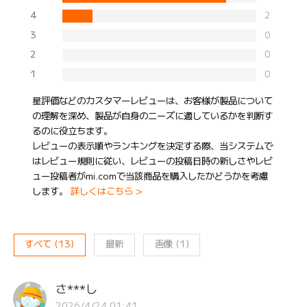
4
2
3
0
2
0
1
0
星評価などのカスタマーレビューは、お客様が製品について
の理解を深め、製品が自身のニーズに適しているかを判断す
るのに役立ちます。
レビューの表示順やランキングを決定する際、当システムで
はレビュー規則に従い、レビューの投稿日時の新しさやレビ
ュー投稿者がmi.comで当該商品を購入したかどうかを考慮
します。
詳しくはこちら >
すべて
(
13
)
最新
画像
(
1
)
さ***し
2026/4/24 01:41