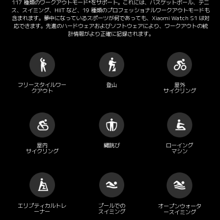
117 種類のワークアウトモード*をサポート。これには、バスケットボール、テニ
ス、スイミング、HIIT など、19 種類のプロフェッショナルワークアウトモードも
含まれます。夢中になっているスポーツが何であっても、Xiaomi Watch S1 は対
応できます。先進のハードウェアおよびソフトウェアにより、ワークアウトの統
計情報がより正確に記録されます。
フリースタイルワー
登山
屋外

クアウト
サイクリング
屋内

縄跳び
ローイング

サイクリング
マシン
エリプティカルトレ
プールでの

オープンウォータ
ーナー
スイミング
ースイミング