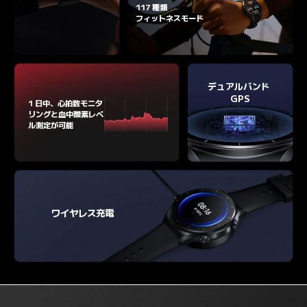
117 種類

フィットネスモード
デュアルバンド 

GPS
1 日中、心拍数モニタ
リングと血中酸素レベ
ル測定が可能
ワイヤレス充電