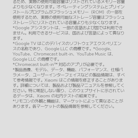
るため、実際の使用可能容量はリストされているメモリー容量
よりも少なくなります。オペレーティングシステムとプリイン
ストールプログラムがフラッシュメモリー（ROM）の一部を
使用するため、実際の使用可能なストレージ容量はフラッシュ
ストレージにリストされている容量よりも少なくなります。
*Google アシスタントは、一部の言語および国では利用でき
ません。利用できるサービスは、国および言語によって異なり
ます。
*Google TV はこのデバイスのソフトウェアエクスペリエン
スの名称であり、Google LLC の商標です。*Google、
YouTube、Chromecast built-in、YouTube Music は、
Google LLC の商標です。
*Chromecast built-in™ 対応のアプリが必要です。
*製品画像、モデル、データ、機能、パフォーマンス、仕様パ
ラメータ、ユーザーインターフェイスなどの製品情報は、すべ
て参考情報です。Xiaomi はこの情報を修正することがありま
す。詳細については、製品および製品マニュアルを参照してく
ださい。特に明記しない限り、このウェブサイトに示されてい
るデータは、Xiaomi の社内テストの結果です。
*リモコンの外観と機能は、マーケットによって異なることが
あります。各マーケットの製品情報を参照してください。