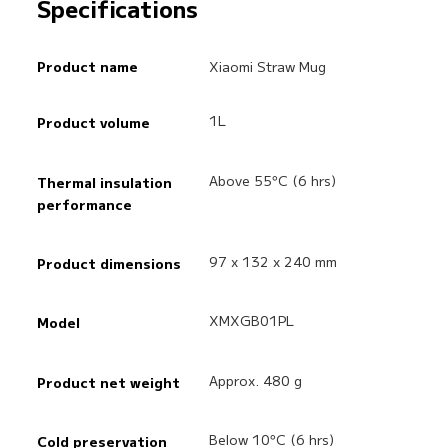
Specifications
Product name
Xiaomi Straw Mug
1L
Product volume
Above 55°C (6 hrs)
Thermal insulation 
performance
97 x 132 x 240 mm
Product dimensions
XMXGB01PL
Model
Approx. 480 g
Product net weight
Below 10°C (6 hrs)
Cold preservation 