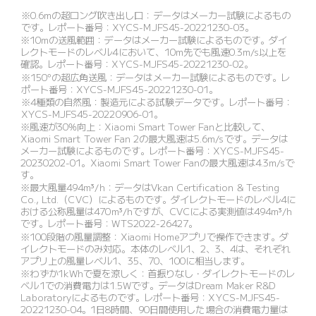
※0.6mの超ロング吹き出し口：データはメーカー試験によるもの
です。レポート番号：XYCS-MJFS45-20221230-03。
※10mの送風範囲：データはメーカー試験によるものです。ダイ
レクトモードのレベル4において、10m先でも風速0.3m/s以上を
確認。レポート番号：XYCS-MJFS45-20221230-02。
※150°の超広角送風：データはメーカー試験によるものです。レ
ポート番号：XYCS-MJFS45-20221230-01。
※4種類の自然風：製造元による試験データです。レポート番号：
XYCS-MJFS45-20220906-01。
※風速が30%向上：Xiaomi Smart Tower Fanと比較して、
Xiaomi Smart Tower Fan 2の最大風速は5.6m/sです。データは
メーカー試験によるものです。レポート番号：XYCS-MJFS45-
20230202-01。Xiaomi Smart Tower Fanの最大風速は4.3m/sで
す。
※最大風量494m³/h：データはVkan Certification & Testing 
Co., Ltd.（CVC）によるものです。ダイレクトモードのレベル4に
おける公称風量は470m³/hですが、CVCによる実測値は494m³/h
です。レポート番号：WTS2022-26427。
※100段階の風量調整：Xiaomi Homeアプリで操作できます。ダ
イレクトモードのみ対応。本体のレベル1、2、3、4は、それぞれ
アプリ上の風量レベル1、35、70、100に相当します。
※わずか1kWhで夏を涼しく：首振りなし・ダイレクトモードのレ
ベル1での消費電力は1.5Wです。データはDream Maker R&D 
Laboratoryによるものです。レポート番号：XYCS-MJFS45-
20221230-04。1日8時間、90日間使用した場合の消費電力量は