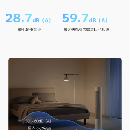
28.7
59.7
dB（A）
dB（A）
最小動作音※
最大送風時の騒音レベル※
50～60dB（A）
屋内での会話