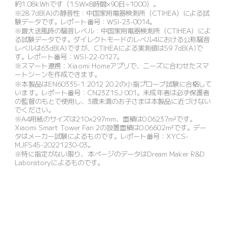
約1.08kWhです（1.5W×8時間×90日÷1000）。
※28.7dB(A)の静音性：中国家用電器検測所（CTIHEA）による試
験データです。レポート番号：WSI-23-0014。
※最大送風時の騒音レベル：中国家用電器検測所（CTIHEA）によ
る試験データです。ダイレクトモードのレベル4における公称騒音
レベルは63dB(A)ですが、CTIHEAによる実測値は59.7dB(A)で
す。レポート番号：WSI-22-0127。
※スマート連携：Xiaomi Homeアプリで、ニーズに合わせたスマ
ートシーンを作成できます。
※本製品はEN60335-1:2012 20.2の小指プローブ試験に合格して
います。レポート番号：CN23Z1SJ 001。未成年者は必ず保護者
の監督のもとで使用し、3歳未満のお子さまは本製品に近づけない
でください。
※A4用紙のサイズは210×297mm、面積は0.06237m²です。
Xiaomi Smart Tower Fan 2の設置面積は0.06602m²です。デー
タはメーカー試験によるものです。レポート番号：XYCS-
MJFS45-20221230-03。
※特に指定がない限り、本ページのデータはDream Maker R&D 
Laboratoryによるものです。