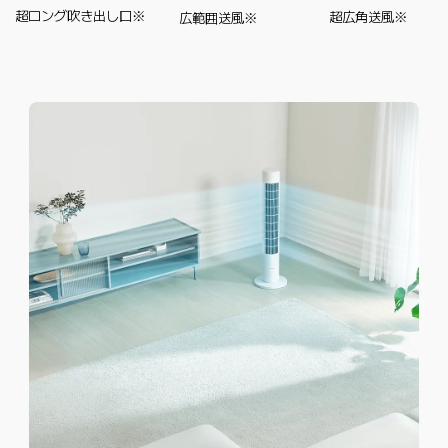
超ロング吹き出し口※
超広角送風※
広範囲送風※