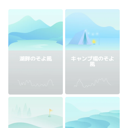
湖畔のそよ風
キャンプ場のそよ
風