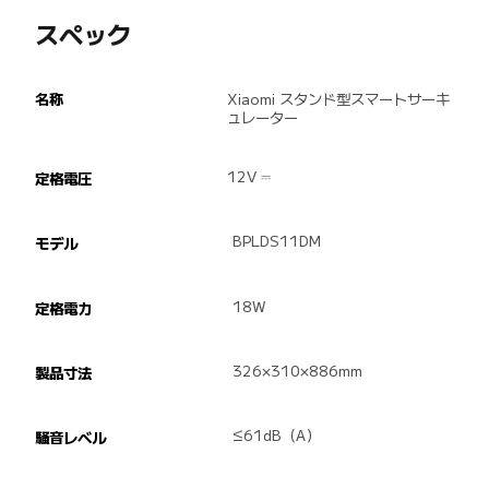
スペック
名称
Xiaomi スタンド型スマートサーキ
ュレーター
12V ⎓
定格電圧
BPLDS11DM
モデル
18W
定格電力
326×310×886mm
製品寸法
≤61dB（A）
騒音レベル