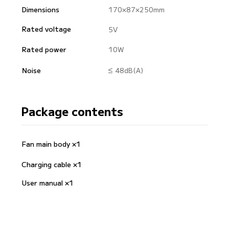
Dimensions
170×87×250mm
Rated voltage
5V
10W
Rated power
Noise
≤ 48dB(A)
Package contents
Fan main body ×1
Charging cable ×1
User manual ×1