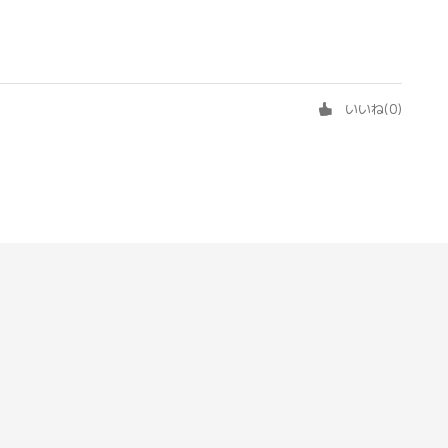
いいね
(
0
)
2025/1/19 03:47
応でありがたいです。また、荷物係の配送もサイトから随時確認