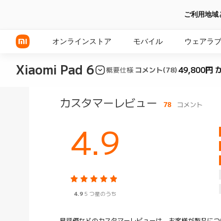
ご利用地域
オンラインストア
モバイル
ウェアラ
Xiaomi Pad 6
49,800円 
概要
仕様
コメント(78)
Xiaomi シリーズ
カスタマーレビュー
78
コメント
REDMI シリーズ
4.9
POCOシリーズ
4.9
5 つ星のうち