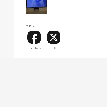
共有先
Facebook
X
Xiaomi Pad 6 6 GB + 128 GB グラビティグレー
購入申込後、翌々日には商品が届きました。迅速な対