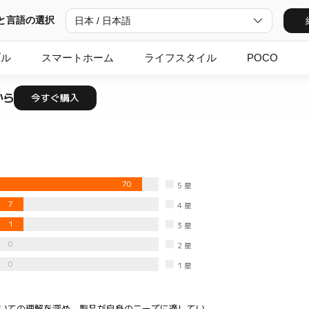
と言語の選択
日本 / 日本語
ブル
スマートホーム
ライフスタイル
POCO
から
今すぐ購入
70
5
星
7
4
星
1
3
星
0
2
星
0
1
星