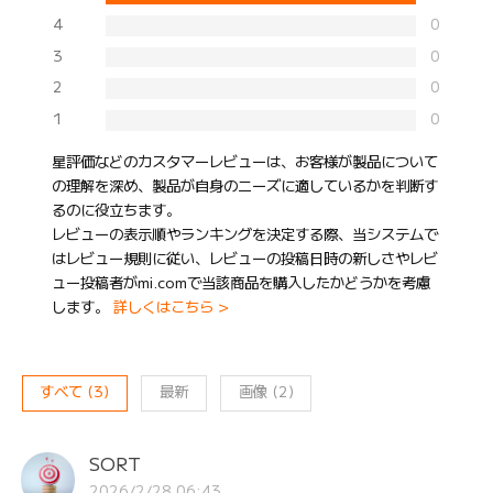
4
0
3
0
2
0
1
0
星評価などのカスタマーレビューは、お客様が製品について
の理解を深め、製品が自身のニーズに適しているかを判断す
るのに役立ちます。
レビューの表示順やランキングを決定する際、当システムで
はレビュー規則に従い、レビューの投稿日時の新しさやレビ
ュー投稿者がmi.comで当該商品を購入したかどうかを考慮
します。
詳しくはこちら >
すべて
(
3
)
最新
画像
(
2
)
SORT
2026/2/28 06:43