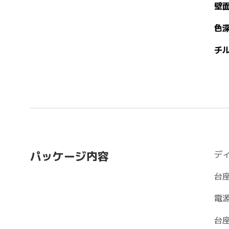
壁
色深
チ
デ
パッケージ内容
台座
電
台