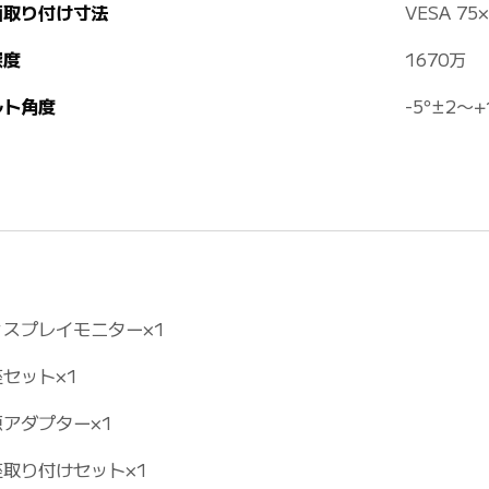
面取り付け寸法
VESA 75
度 
1670万
ルト角度
-5°±2～+
ィスプレイモニター×1
セット×1
源アダプター×1
座取り付けセット×1