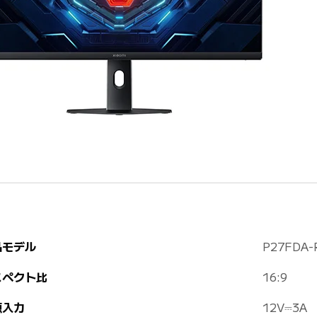
品モデル
P27FDA-
スペクト比
16:9
源入力
12V⎓3A