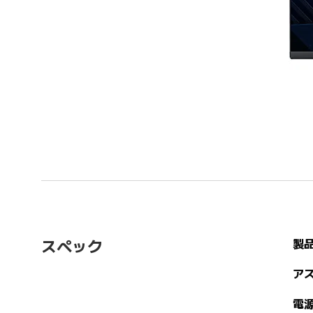
製
スペック
ア
電