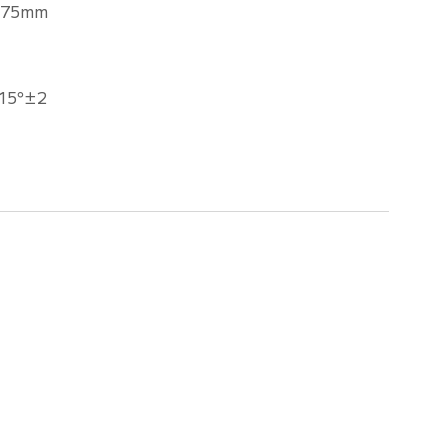
×75mm
15°±2