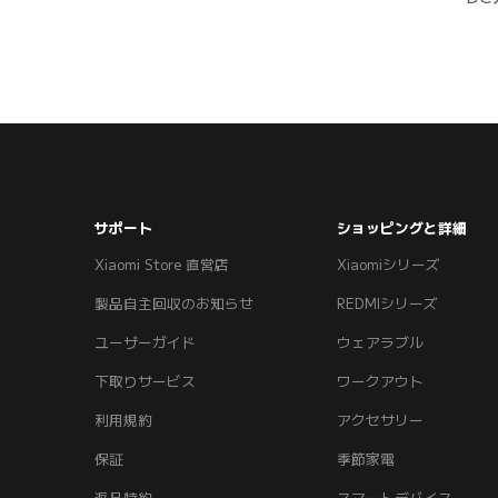
サポート
ショッピングと詳細
Xiaomi Store 直営店
Xiaomiシリーズ
製品自主回収のお知らせ
REDMIシリーズ
ユーザーガイド
ウェアラブル
下取りサービス
ワークアウト
利用規約
アクセサリー
保証
季節家電