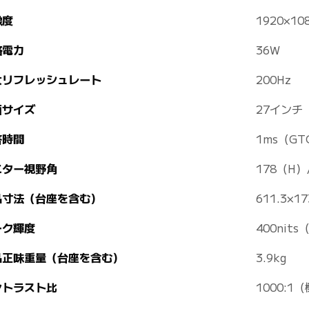
像度
1920×10
格電力
36W
大リフレッシュレート
200Hz
面サイズ
27インチ
答時間
1ms（GT
ニター視野角
178（H）
品寸法（台座を含む）
611.3×1
ーク輝度
400nit
品正味重量（台座を含む）
3.9kg
ントラスト比
1000:1