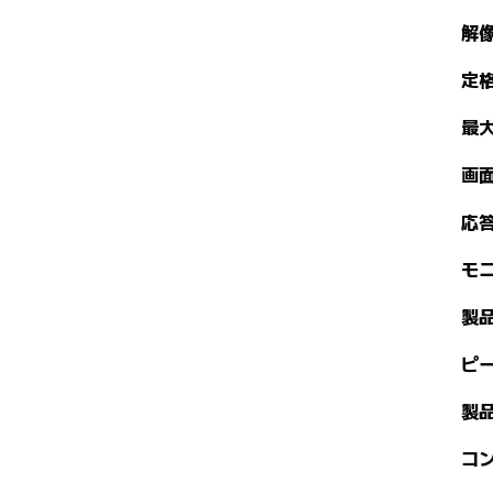
解
定
最
画
応
モ
製
ピ
製
コ