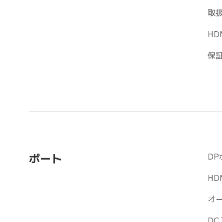
取扱
HD
保証
DP
ポート
HD
オ
DC