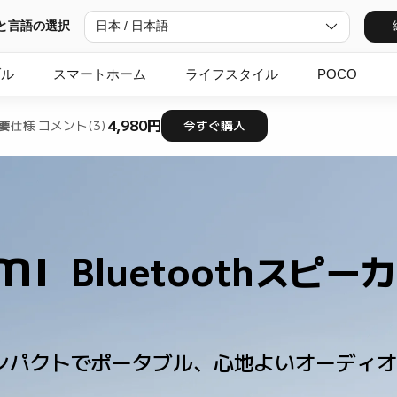
と言語の選択
日本 / 日本語
ブル
スマートホーム
ライフスタイル
POCO
4,980円
要
仕様
コメント(3)
今すぐ購入
i Bluetoothスピー
 コンパクトでポータブル、心地よいオーディ