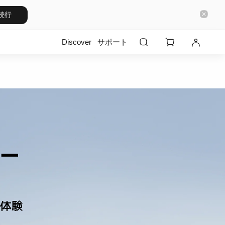
続行
Discover
サポート
カー 
オ体験