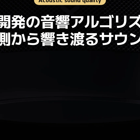
Acoustic sound quality
開発の音響アルゴリ
側から響き渡るサウ