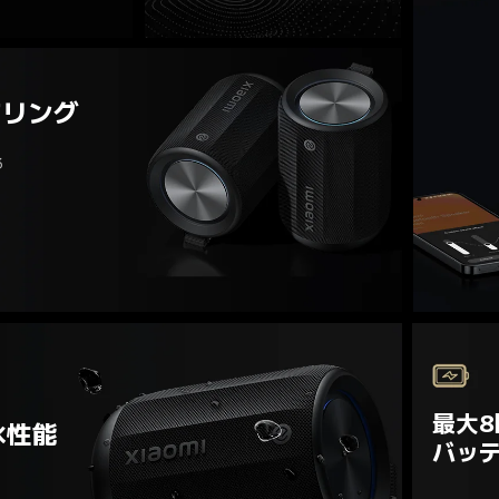
アリング


最大8
水性能
バッ