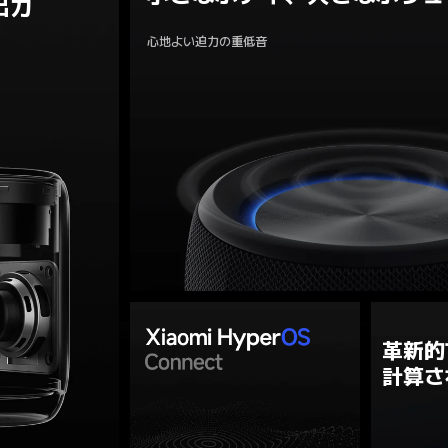
出力
心地よい迫力の重低音
革新的
計算さ