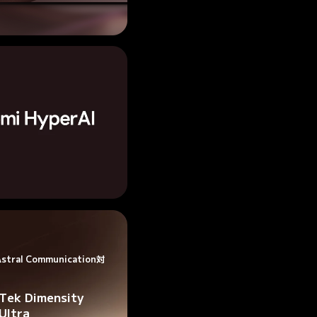
Astral Communication対
Tek Dimensity 
ltra
