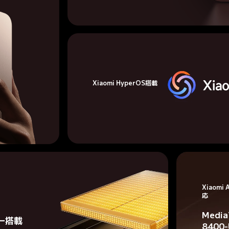
Xiaomi HyperOS搭載
Xiaomi 
応
Media
ー搭載
8400-U