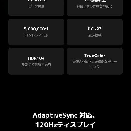
1,000 nit
10 億色以上
ピーク輝度
非常に滑らかな色の変化
5,000,000:1
DCI-P3
コントラスト比
広い色域
TrueColor
HDR10+
完璧さを追求した精密なチュー
細部まで鮮明に表現
ニング
AdaptiveSync 対応、

120Hzディスプレイ