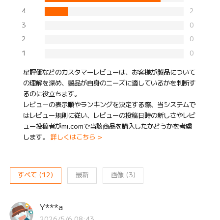
4
2
3
0
2
0
1
0
星評価などのカスタマーレビューは、お客様が製品について
の理解を深め、製品が自身のニーズに適しているかを判断す
るのに役立ちます。
レビューの表示順やランキングを決定する際、当システムで
はレビュー規則に従い、レビューの投稿日時の新しさやレビ
ュー投稿者がmi.comで当該商品を購入したかどうかを考慮
します。
詳しくはこちら >
すべて
(
12
)
最新
画像
(
3
)
Y***a
2026/5/6 08:43