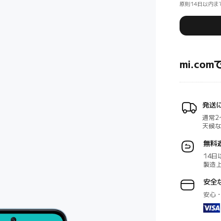
原則14日以内ま
mi.co
発送
通常2
天候
無料
14日
製造
安全
安心