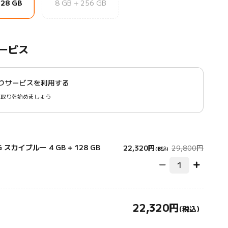
128 GB
8 GB + 256 GB
ービス
りサービスを利用する
下取りを始めましょう
Current Price 円
マーケテ
5G スカイブルー 4 GB + 128 GB
22,320
円
29,800円
(税込)
22,320
円
Current Price 円22320.00
(税込)