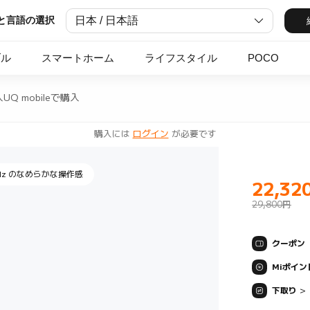
日本 / 日本語
と言語の選択
の大容量バッテリー
ブル
スマートホーム
ライフスタイル
POCO
入
UQ mobileで購入
ットデザイン "
購入には
ログイン
が必要です
0Hz のなめらかな操作感
22,32
Current Pr
29,800円
クーポン
Miポイン
下取り
>