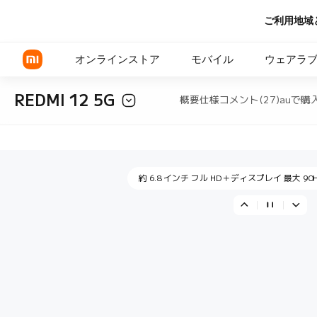
ご利用地域
安心して一日を過ごせる 5,000mAh 
オンラインストア
モバイル
ウェアラ
REDMI 12 5G
概要
仕様
コメント(27)
auで購
"高級感のあるガラス背面 シンプルなフラ
Xiaomi シリーズ
REDMI シリーズ
約 6.8 インチ フル HD＋ディスプレイ 最大 9
POCOシリーズ