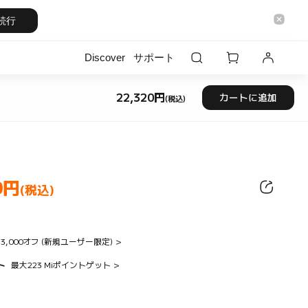
続行
Discover
サポート
22,320
円
カートに追加
(税込)
Current Price 円22320
0
円
ice 円22320.00
(税込)
3,000オフ (新規ユーザー限定)
>
ト
最大223 Miポイントゲット
>