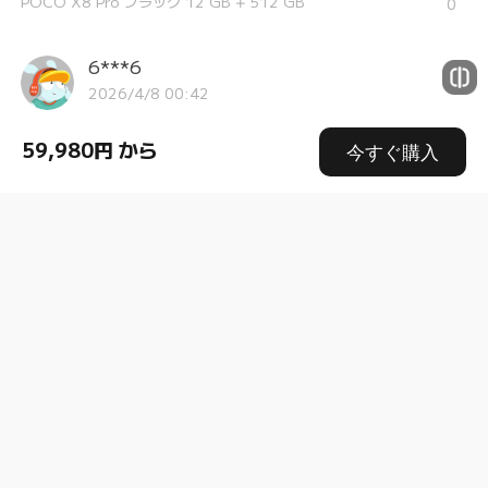
POCO X8 Pro ブラック 12 GB + 512 GB
0
6***6
2026/4/8 00:42
性能はすごくいいと思う 物理SiMだけなのが難点
59,980円 から
今すぐ購入
POCO X8 Pro ミントグリーン 8 GB + 256 GB
0
た***ー
2026/4/6 19:35
性能に対し価格が安く良い買物でした。１点挙げるので
あれば重量がもう少し軽いと尚良かったです。
POCO X8 Pro ホワイト 8 GB + 256 GB
0
6***6