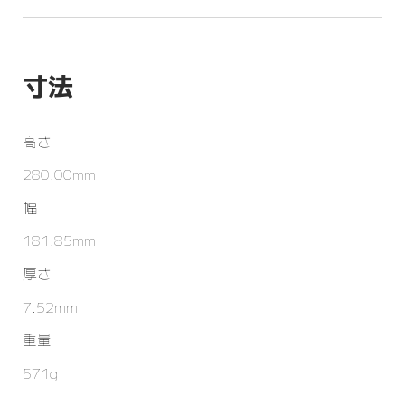
寸法
高さ
280.00mm
幅
181.85mm
厚さ
7.52mm
重量
571g