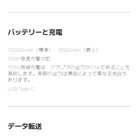
バッテリーと充電
10000mAh（標準）、9800mAh（最小）
33W*急速充電対応
*33W有線充電は、アダプタの出力が33Wであることを
意味します。実際の出力は環境によって異なる場合が
あります。
USB Type-C
データ転送