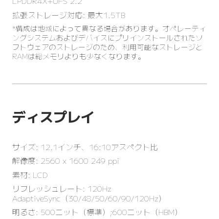
LPDDR4X+UFS 2.2
拡張ストレージ対応: 最大1.5TB
*構成は地域によって異なる場合があります。オペレーティ
ングシステムおよびデバイスにプリインストールされたソ
フトウェアのストレージのため、利用可能なストレージと
RAMは総メモリよりも少なくなります。
ディスプレイ
サイズ: 12.1インチ、16:10アスペクト比
解像度: 2560 x 1600 249 ppi
素材: LCD
リフレッシュレート: 120Hz 
AdaptiveSync（30/48/50/60/90/120Hz）
明るさ: 500ニット（標準）；600ニット（HBM）