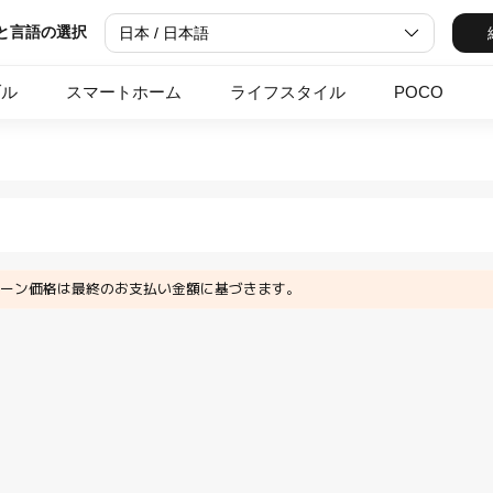
と言語の選択
日本 / 日本語
ブル
スマートホーム
ライフスタイル
POCO
mi Japan Official Store
トグラス in Xiaomi Xiaomi Japan Official
ーン価格は最終のお支払い金額に基づきます。