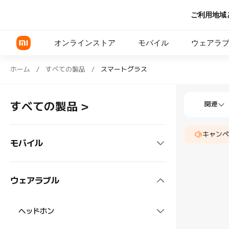
ご利用地域
オンラインストア
モバイル
ウェアラ
Shop スマートグラス in Xiaomi Xiao
ホーム
/
すべての製品
/
スマートグラス
Shop スマー
Xiaomi シリーズ
すべての製品
>
関連
REDMI シリーズ
キャンペ
POCOシリーズ
モバイル
スマートフォン
ウェアラブル
Xiaomi シリーズ
タブレット
ヘッドホン
REDMI シリーズ
Xiaomiタブレット