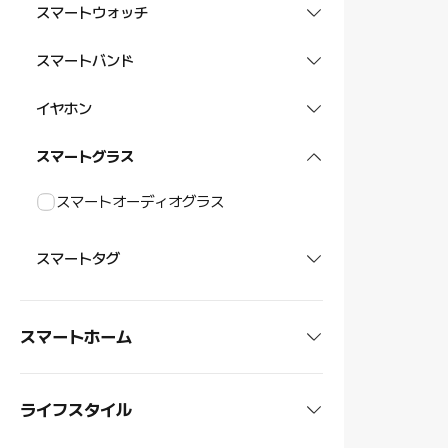
ヘッドホン
スマートウォッチ
POCOシリーズ
REDMIタブレット
Xiaomi / REDMI スマートウォッチ
スマートバンド
スマートフォン アクセサリー
タブレット アクセサリー
ウォッチアクセサリー
Xiaomi / REDMI スマートバンド
イヤホン
ウォッチストラップ
バンドストラップ
イヤホン
スマートグラス
スマートオーディオグラス
スマートタグ
スマートタグ
スマートホーム
オーディオ・ビジュアル
ライフスタイル
テレビ
掃除機