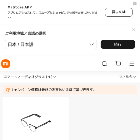
Mi Store APP
詳しくは
アプリにアクセスして、スムーズなショッピング体験をお楽しみくださ
い。
ご利用地域と言語の選択
日本 / 日本語
続行
Shop スマートグラス スマートオーディオグラス in Xi
Shop スマートグラス スマートオーディオグラ
スマートオーディオグラス
( 1 )
フィルタ
キャンペーン価格は最終のお支払い金額に基づきます。