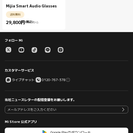
Mijia Smart Audio Glasses
送料無料
29,800
円
(税込)
から
Current Price 円29800.00
フォロー Mi
カスタマーサービス
ライブチャット
0120-767-378
当社ニュースレターの配信登録をお願いします。
Mi Store 公式アプリ
Google Playでダウンロード