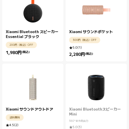
Xiaomi Bluetooth スピーカー
Xiaomi サウンドポケット
Essential ブラック
300円（税込）OFF
200円（税込）OFF
5.0
(
1
)
1,980
円
(税込)
2,280
円
(税込)
Current Price 円1980.00
Current Price 円2280.00
Xiaomi サウンドアウトドア
Xiaomi Bluetoothスピーカー
Mini
送料無料
360°全方向出力
4.5
(
2
)
5.0
(
3
)