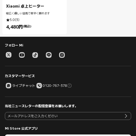
Xiaomi 卓上ヒーター
幅広く優しい温風で素早く暖めます
5.0
(
3
)
4,480
円
(税込)
Current Price 円4480.00
フォロー Mi
カスタマーサービス
ライブチャット
0120-767-378
当社ニュースレターの配信登録をお願いします。
Mi Store 公式アプリ