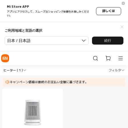
Mi Store APP
詳しくは
アプリにアクセスして、スムーズなショッピング体験をお楽しみくださ
い。
ご利用地域と言語の選択
日本 / 日本語
続行
Shop 空調・季節家電 ヒーター in Xiaomi Xiaomi
Shop 空調・季節家電 ヒーター in Xiaom
ヒーター
( 1 )
フィルタ
キャンペーン価格は最終のお支払い金額に基づきます。